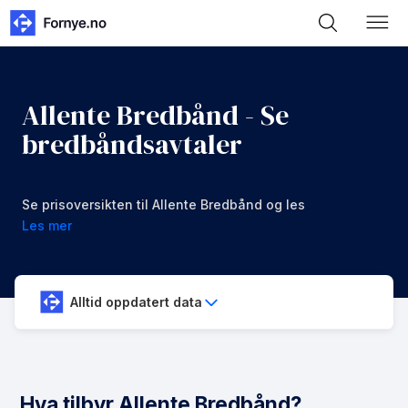
Allente Bredbånd - Se
bredbåndsavtaler
Se prisoversikten til Allente Bredbånd og les
omtaler
Les mer
Alltid oppdatert data
Hva tilbyr Allente Bredbånd?