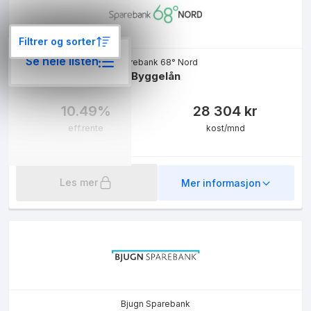
Filtrer og sorter
Se hele listen
Sparebank 68° Nord
Byggelån
10.49
%
28 304
kr
eff.rente
kost/mnd
Les mer
Mer informasjon
Bjugn Sparebank