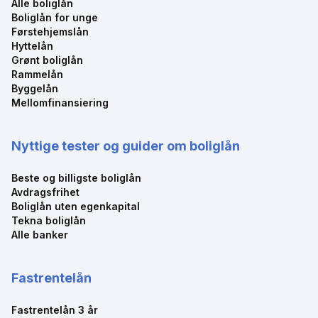
Alle boliglån
Boliglån for unge
Førstehjemslån
Hyttelån
Grønt boliglån
SpareBank 1 SMN
Rammelån
Byggelån
Byggelån
Mellomfinansiering
7.49
%
22 150
kr
eff.rente
kost/mnd
Nyttige tester og guider om boliglån
Beste og billigste boliglån
Les mer
Mer informasjon
Avdragsfrihet
Boliglån uten egenkapital
Tekna boliglån
Alle banker
Trøndelag Sparebank
Fastrentelån
Byggelån bolig
Fastrentelån 3 år