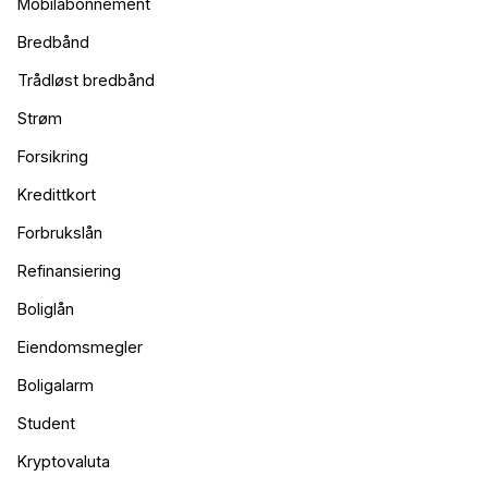
Mobilabonnement
Bredbånd
Trådløst bredbånd
Oppdalsbanken
Strøm
Byggelån
Forsikring
7.76
%
22 680
kr
Kredittkort
eff.rente
kost/mnd
Forbrukslån
Refinansiering
Les mer
Mer informasjon
Boliglån
Eiendomsmegler
Boligalarm
Student
SpareBank 1 Lom og Skjåk
Byggelån
Kryptovaluta