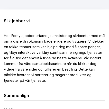
7.50
%
22 170
kr
eff.rente
kost/mnd
Slik jobber vi
Les mer
Mer informasjon
Hos Fornye jobber erfarne journalister og skribenter med mål
om å gjøre din økonomi både enklere og tryggere. Vi dekker
en rekke temaer som kan hjelpe deg med å spare penger,
og tilbyr interaktive verktøy samt sammenlignings tjenester
for å gjøre det enkelt å finne de beste avtalene. Vår inntekt
Etnedal Sparebank
Byggelån
kommer fra våre samarbeidspartnere når du klikker deg
videre fra våre sider og fullfører en bestilling. Dette kan
7.93
%
23 016
kr
påvirke hvordan vi sorterer og rangerer produkter og
tjenester på vår tjeneste.
eff.rente
kost/mnd
Sammenlign
Les mer
Mer informasjon