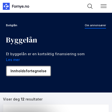
Boliglån
Om annonsører
Byggelån
Et byggelån er en kortsiktig finansiering som
utbetales trinnvis i takt med byggeprosjektets
Les mer
fremdrift.
Innholdsfortegnelse
Viser deg
12
resultater