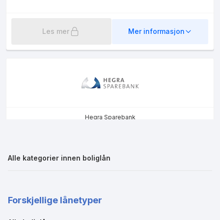
Les mer
Mer informasjon
Hegra Sparebank
Byggelån
9.54
%
26 294
kr
Alle kategorier innen boliglån
eff.rente
kost/mnd
Forskjellige lånetyper
Les mer
Mer informasjon