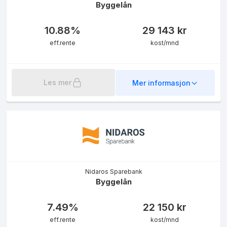
Byggelån
10.88
%
29 143
kr
eff.rente
kost/mnd
Les mer
Mer informasjon
Nidaros Sparebank
Byggelån
7.49
%
22 150
kr
eff.rente
kost/mnd