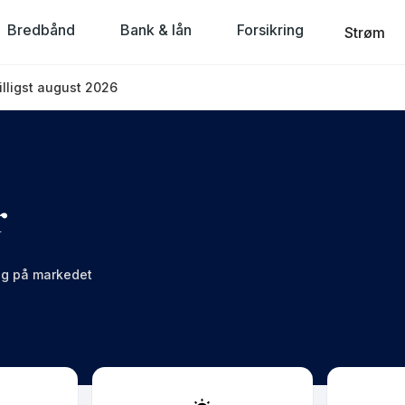
Bredbånd
Bank & lån
Forsikring
Strøm
illigst august 2026
r
lig på markedet