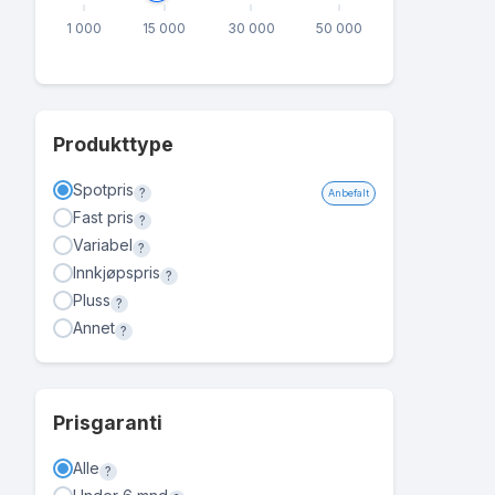
1 000
15 000
30 000
50 000
Produkttype
Spotpris
?
Anbefalt
Fast pris
?
Variabel
?
Innkjøpspris
?
Pluss
?
Annet
?
Prisgaranti
Alle
?