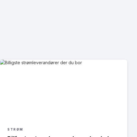
STRØM