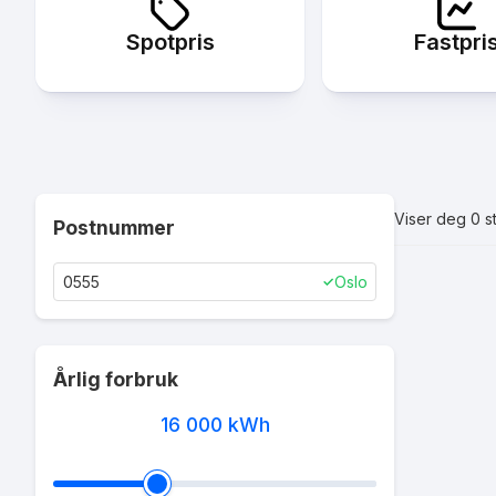
Spotpris
Fastpri
Viser deg
0
st
Postnummer
Oslo
✓
Årlig forbruk
16 000
kWh