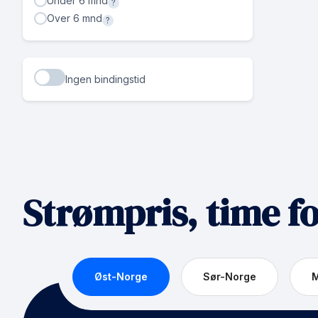
Under 6 mnd
?
Over 6 mnd
?
Ingen bindingstid
Strømpris, time f
Øst-Norge
Sør-Norge
M