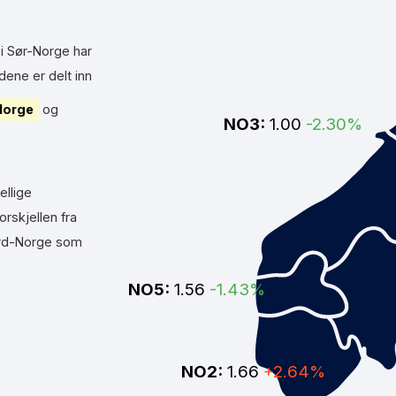
 i Sør-Norge har
dene er delt inn
Norge
og
NO3:
1.00
-2.30%
ellige
rskjellen fra
ord-Norge som
NO5:
1.56
-1.43%
NO2:
1.66
+2.64%