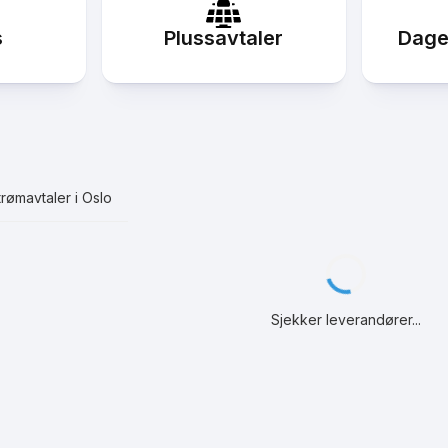
s
Plussavtaler
Dage
rømavtaler i
Oslo
Henter strømavtaler...