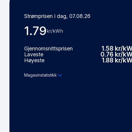
Strømprisen i dag, 07.08.26
1.79
kr/kWh
1.58 kr/k
Gjennomsnittsprisen
0.76 kr/k
Laveste
1.88 kr/k
Høyeste
Magasinstatistikk
7
Fyllingsgrad
6.00 T
Kapasitet i TWh
Fyllingsgrad forrige uke
71%
-0.2 prosentpoeng
Kilde: NVE.no, Nord Pool og ENTSO-E