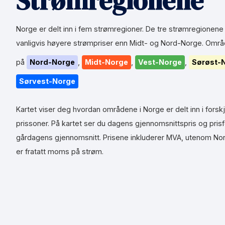
Strømregionene
Norge er delt inn i fem strømregioner. De tre strømregionene
vanligvis høyere strømpriser enn Midt- og
Nord-Norge
. Områ
på
Nord-Norge
,
Midt-Norge
,
Vest-Norge
,
Sørøst-
Sørvest-Norge
Kartet viser deg hvordan områdene i Norge er delt inn i forskj
prissoner. På kartet ser du dagens gjennomsnittspris og prisfo
gårdagens gjennomsnitt. Prisene inkluderer MVA, utenom N
er fratatt moms på strøm.