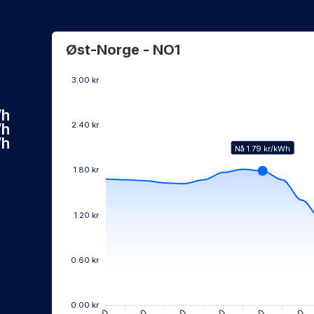
Øst-Norge - NO1
3.00 kr
Wh
2.40 kr
Wh
Wh
Nå 1.79 kr/kWh
1.80 kr
1%
1.20 kr
Wh
0.60 kr
0.00 kr