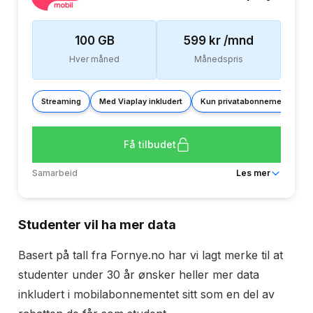
100
GB
599
kr /mnd
Hver måned
Månedspris
Streaming
Med Viaplay inkludert
Kun privatabonnement
Få tilbudet
Samarbeid
Les mer
Dekning
Telia
Bindingstid
Nei
Studenter vil ha mer data
Ringeminutter
Ubegrenset
Basert på tall fra Fornye.no har vi lagt merke til at
Tekstmeldinger
Ubegrenset
studenter under 30 år ønsker heller mer data
Mobildata
inkludert i mobilabonnementet sitt som en del av
100 GB