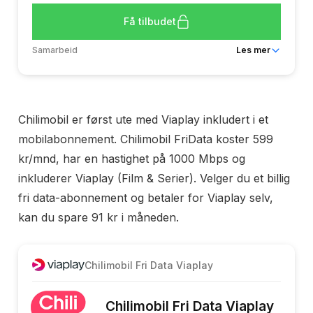
Få tilbudet
Samarbeid
Les mer
Dekning
Ice
Bindingstid
Nei
Chilimobil er først ute med Viaplay inkludert i et
Ringeminutter
Ubegrenset
mobilabonnement. Chilimobil FriData koster 599
Tekstmeldinger
Ubegrenset
kr/mnd, har en hastighet på 1000 Mbps og
Mobildata
100 GB
inkluderer Viaplay (Film & Serier). Velger du et billig
Din månedspris:
429 kr/mnd
fri data-abonnement og betaler for Viaplay selv,
kan du spare 91 kr i måneden.
IceMax er rangert som 4 av 11 andre
mobilabonnement med 100 GB rangert på pris.
Les mer om IceMax
Chilimobil Fri Data Viaplay
Chilimobil Fri Data Viaplay