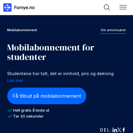
Mobilabonnement
Om annonsører
Mobilabonnement for
studenter
Studentene har talt, det er innhold, pris og dekning
som er i fokus.
Les mer
Få tilbud på mobilabonnement
Helt gratis å teste ut
Tar 30 sekunder
DEL: