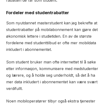
rabatten de får som student.
Din månedspris:
599 kr/mnd
Chilimobil Fri Data Viaplay er rangert som 11 av 11
Fordeler med studentrabatter
andre mobilabonnement med 100 GB rangert på pris.
Det betyr at dette mobilabonnementet er den dyreste
Som nyutdannet masterstudent kan jeg bekrefte at
100 GB pakken du kan velge på markedet.
studentrabatter på mobilabonnement kan gjøre det
Les mer om Chilimobil Fri Data Viaplay
økonomisk lettere i studietiden. En av de største
fordelene med studenttilbud er ofte mer mobildata
inkludert i abonnementet.
Som student bruker man ofte internettet til å søke
etter informasjon, kommunisere med medstudenter
og lærere, og å holde seg underholdt, så det å ha
mer data inkludert i abonnementet kan være svært
verdifullt.
Noen mobiloperatører tilbyr også ekstra tjenester