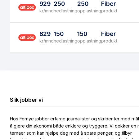
929
250
250
Fiber
kr/mnd
nedlastning
opplastning
produkt
829
150
150
Fiber
kr/mnd
nedlastning
opplastning
produkt
Slik jobber vi
Hos Fornye jobber erfarne journalister og skribenter med må
å gjøre din økonomi både enklere og tryggere. Vi dekker en 
temaer som kan hjelpe deg med å spare penger, og tilbyr