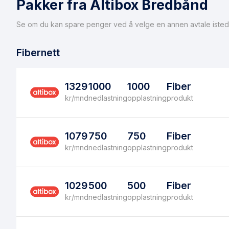
Pakker fra Altibox Bredbånd
Se om du kan spare penger ved å velge en annen avtale isted
Fibernett
1329
1000
1000
Fiber
kr/mnd
nedlastning
opplastning
produkt
1079
750
750
Fiber
kr/mnd
nedlastning
opplastning
produkt
1029
500
500
Fiber
kr/mnd
nedlastning
opplastning
produkt