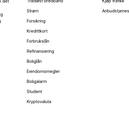
Trådløst bredbånd
Kjøp trafikk
e det
Strøm
Anbudstjenes
og
g
Forsikring
Kredittkort
Forbrukslån
Refinansiering
Boliglån
Eiendomsmegler
Boligalarm
Student
Kryptovaluta