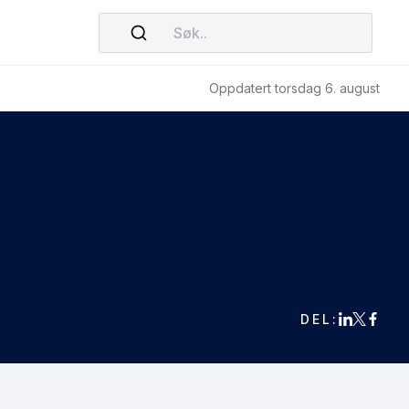
Søk..
Oppdatert torsdag 6. august
DEL: