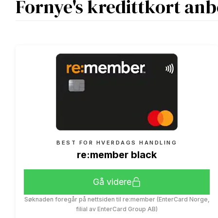
Fornye's kredittkort anb
BEST FOR HVERDAGS HANDLING
re:member black
Gå videre
Søknaden foregår på nettsiden til re:member (EnterCard Norge,
filial av EnterCard Group AB)