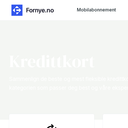
Mobilabonnement
Kredittkort
Sammenlign de beste og mest fleksible kredittk
kategorien som passer deg best og våre eksperte