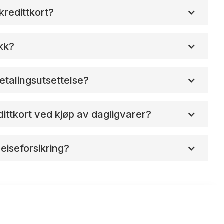
kredittkort?
ekk?
etalingsutsettelse?
ittkort ved kjøp av dagligvarer?
reiseforsikring?