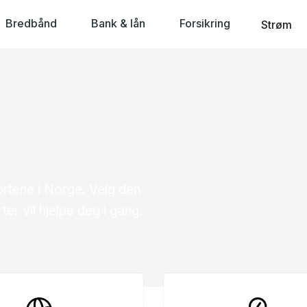
Bredbånd
Bank & lån
Forsikring
Strøm
ortene i Norge. Velg den
r vil hjelpe deg i gang.