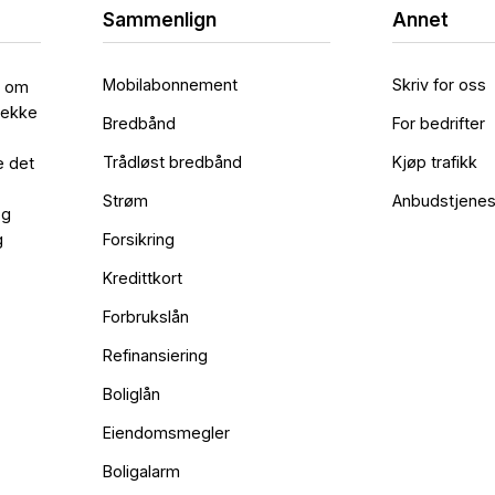
Sammenlign
Annet
Mobilabonnement
Skriv for oss
l om
rekke
Bredbånd
For bedrifter
Trådløst bredbånd
Kjøp trafikk
e det
Strøm
Anbudstjenes
og
g
Forsikring
Kredittkort
Forbrukslån
Refinansiering
Boliglån
Eiendomsmegler
Boligalarm