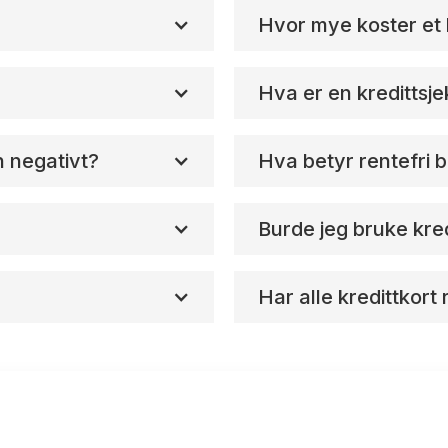
Hvor mye koster et 
Hva er en kredittsj
n negativt?
Hva betyr rentefri b
Burde jeg bruke kred
Har alle kredittkort 