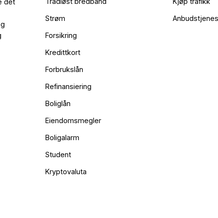
Trådløst bredbånd
Kjøp trafikk
e det
Strøm
Anbudstjenes
og
g
Forsikring
Kredittkort
Forbrukslån
Refinansiering
Boliglån
Eiendomsmegler
Boligalarm
Student
Kryptovaluta