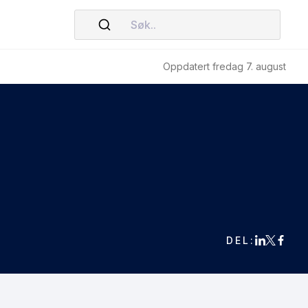
Søk..
Oppdatert fredag 7. august
DEL: