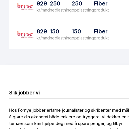
929
250
250
Fiber
kr/mnd
nedlastning
opplastning
produkt
829
150
150
Fiber
kr/mnd
nedlastning
opplastning
produkt
Slik jobber vi
Hos Fornye jobber erfarne journalister og skribenter med må
å gjøre din økonomi både enklere og tryggere. Vi dekker en 
temaer som kan hjelpe deg med å spare penger, og tilbyr