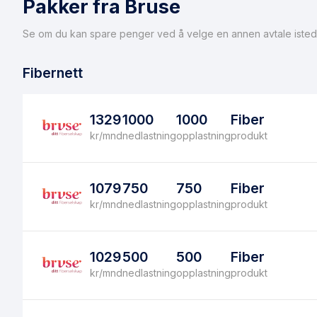
Pakker fra Bruse
Se om du kan spare penger ved å velge en annen avtale isted
Fibernett
1329
1000
1000
Fiber
kr/mnd
nedlastning
opplastning
produkt
1079
750
750
Fiber
kr/mnd
nedlastning
opplastning
produkt
1029
500
500
Fiber
kr/mnd
nedlastning
opplastning
produkt