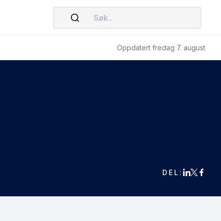
Søk..
Oppdatert fredag 7. august
DEL: