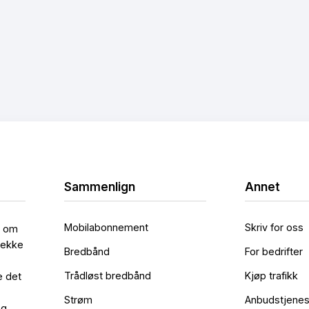
Sammenlign
Annet
Mobilabonnement
Skriv for oss
l om
rekke
Bredbånd
For bedrifter
Trådløst bredbånd
Kjøp trafikk
e det
Strøm
Anbudstjenes
og