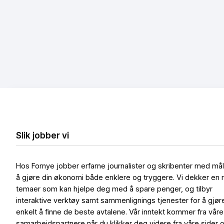
Slik jobber vi
Hos Fornye jobber erfarne journalister og skribenter med må
å gjøre din økonomi både enklere og tryggere. Vi dekker en 
temaer som kan hjelpe deg med å spare penger, og tilbyr
interaktive verktøy samt sammenlignings tjenester for å gjør
enkelt å finne de beste avtalene. Vår inntekt kommer fra våre
samarbeidspartnere når du klikker deg videre fra våre sider 