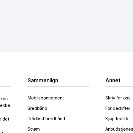
Sammenlign
Annet
Mobilabonnement
Skriv for oss
l om
rekke
Bredbånd
For bedrifter
Trådløst bredbånd
Kjøp trafikk
e det
Strøm
Anbudstjenes
og