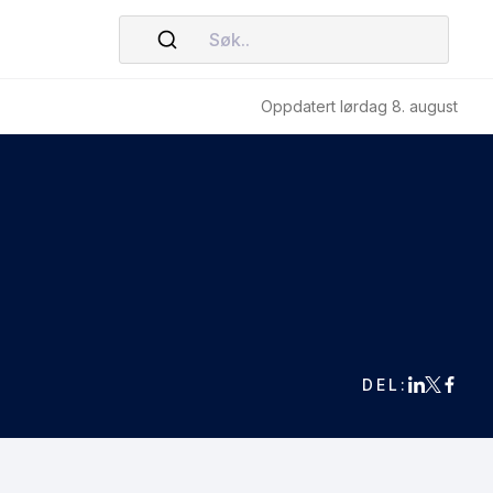
Søk..
Oppdatert lørdag 8. august
DEL: