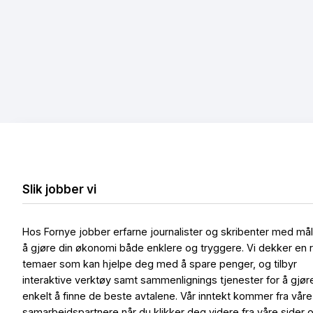
Slik jobber vi
Hos Fornye jobber erfarne journalister og skribenter med må
å gjøre din økonomi både enklere og tryggere. Vi dekker en 
temaer som kan hjelpe deg med å spare penger, og tilbyr
interaktive verktøy samt sammenlignings tjenester for å gjør
enkelt å finne de beste avtalene. Vår inntekt kommer fra våre
samarbeidspartnere når du klikker deg videre fra våre sider 