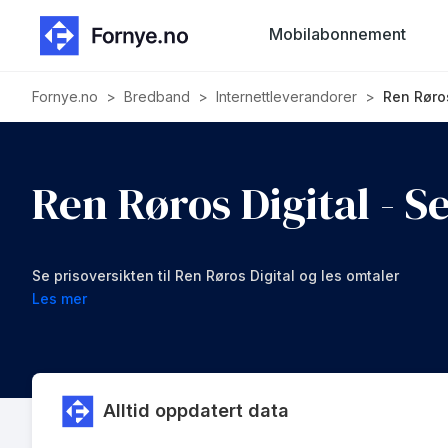
Mobilabonnement
Fornye.no
>
Bredband
>
Internettleverandorer
>
Ren Røros
Ren Røros Digital - 
Se prisoversikten til Ren Røros Digital og les omtaler
Les mer
Alltid oppdatert data