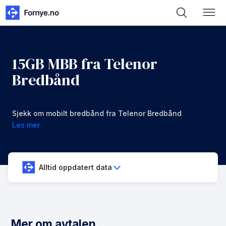
15GB MBB fra Telenor
Bredbånd
Sjekk om mobilt bredbånd fra Telenor Bredbånd
med Telenor er et bra valg.
Les mer
Alltid oppdatert data
Mer om avtalen