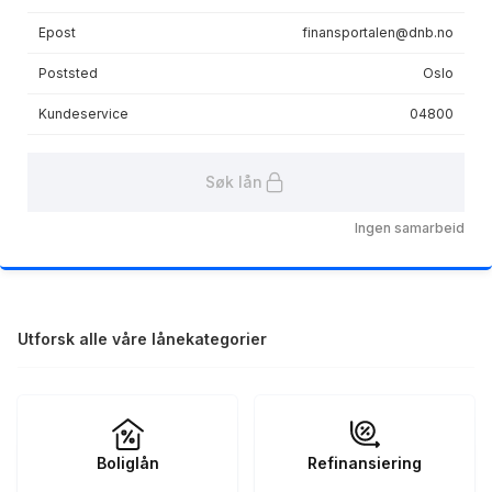
Epost
finansportalen@dnb.no
Poststed
Oslo
Kundeservice
04800
Søk lån
Ingen samarbeid
Utforsk alle våre lånekategorier
Boliglån
Refinansiering