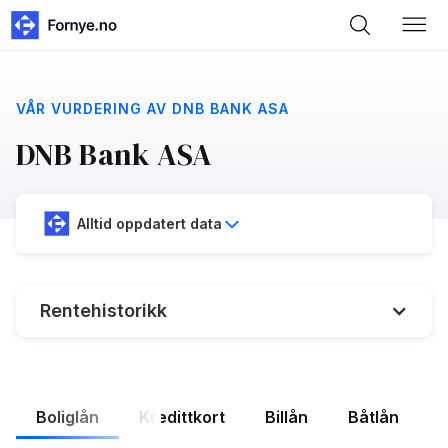
VÅR VURDERING AV DNB BANK ASA
DNB Bank ASA
Alltid oppdatert data
Rentehistorikk
%
Styringsrenten:
4.96%
DNB Bank ASA gj.snitt rente:
Boliglån
Kredittkort
Billån
Båtlån
F
6.0