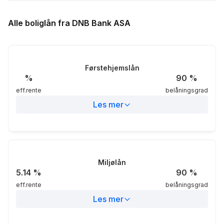
5.0
Alle boliglån fra DNB Bank ASA
4.0
Styringsrente (%)
Førstehjemslån
3.0
%
90
%
eff.rente
belåningsgrad
2.0
Les mer
1.0
Eff.rente
%
-0.0
Nom.rente
4.99%
Miljølån
5.14
%
90
%
eff.rente
belåningsgrad
Belåningsgrad
90%
Les mer
Markedsområdet
Landsdekkende