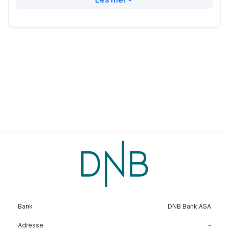
Markedsområdet
Landsdekkende
Les mer om avtalen
Eff.rente
4.72%
Etableringsgebyr
2190 kr
Nom.rente
5.29%
Termingebyr
65 kr
Belåningsgrad
75%
Sist oppdatert
Oppdatert via Finansportalen API
Markedsområdet
Landsdekkende
Les mer om avtalen
Etableringsgebyr
2190 kr
Termingebyr
65 kr
Sist oppdatert
Oppdatert via Finansportalen API
Bank
DNB Bank ASA
Les mer om avtalen
Adresse
-