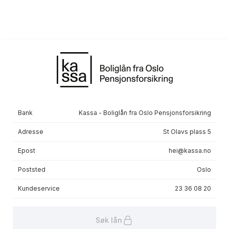
Les mer om avtalen
Markedsområdet
Landsdekkende
Etableringsgebyr
0 kr
Termingebyr
0 kr
Sist oppdatert
Oppdatert via Finansportalen API
Bank
Kassa - Boliglån fra Oslo Pensjonsforsikring
Les mer om avtalen
Adresse
St Olavs plass 5
Epost
hei@kassa.no
Poststed
Oslo
Kundeservice
23 36 08 20
Søk lån