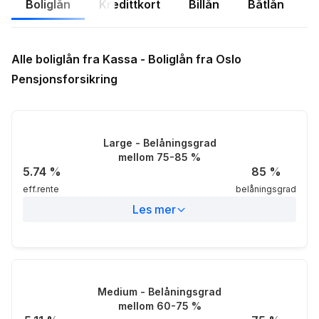
Boliglån
Kredittkort
Billån
Båtlån
F
Alle boliglån fra Kassa - Boliglån fra Oslo
Pensjonsforsikring
Large - Belåningsgrad
mellom 75-85 %
5.74
%
85
%
eff.rente
belåningsgrad
Les mer
Eff.rente
5.74%
Nom.rente
5.8%
Medium - Belåningsgrad
mellom 60-75 %