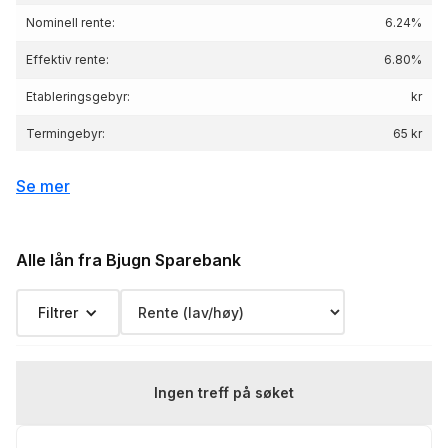
Nominell rente:
6.24%
Effektiv rente:
6.80
%
Etableringsgebyr:
kr
Termingebyr:
65 kr
Depotgebyr:
2000 kr
Se mer
Eksempelrente: Nominell rente 6.24 %,
Effektiv rente 6.80 %, lånebeløp 3 000 000 kr,
Renteeksempel:
nedbetalingstid 25 år, Kostnad: 3 245 389 kr
Alle lån fra Bjugn Sparebank
totalpris: 6 245 389 kr
Filtrer
Ingen treff på søket