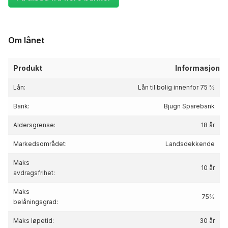
Om lånet
Produkt
Informasjon
Lån:
Lån til bolig innenfor 75 %
Bank:
Bjugn Sparebank
Aldersgrense:
18 år
Markedsområdet:
Landsdekkende
Maks
10 år
avdragsfrihet:
Maks
75%
belåningsgrad:
Maks løpetid:
30 år