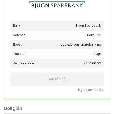
Lån til bolig innenfor 75 %
Bank
Bjugn Sparebank
6.80
%
Adresse
Boks 232
eff.rente
Epost
post@bjugn-sparebank.no
Poststed
Bjugn
Kundeservice
72 51 66 00
Søk lån
Rammelån
6.70
%
Ingen samarbeid
eff.rente
Boliglån