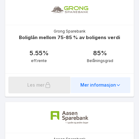
Grong Sparebank
Boliglån mellom 75-85 % av boligens verdi
5.55
%
85
%
eff.rente
Belåningsgrad
Les mer
Mer informasjon