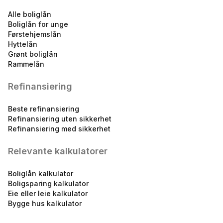
Alle boliglån
Boliglån for unge
Førstehjemslån
Hyttelån
Byggelån
Grønt boliglån
10.88
%
Rammelån
eff.rente
Refinansiering
Beste refinansiering
Refinansiering uten sikkerhet
Refinansiering med sikkerhet
Relevante kalkulatorer
BLU - Boliglån for unge
innenfor 90 %
Boliglån kalkulator
5.68
%
Boligsparing kalkulator
Eie eller leie kalkulator
eff.rente
Bygge hus kalkulator