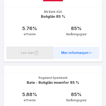
BN Bank ASA
Boliglån 85 %
5.76
%
85
%
eff.rente
Belåningsgrad
Les mer
Mer informasjon
Rogaland Sparebank
Bate - Boliglån innenfor 85 %
5.88
%
85
%
eff.rente
Belåningsgrad