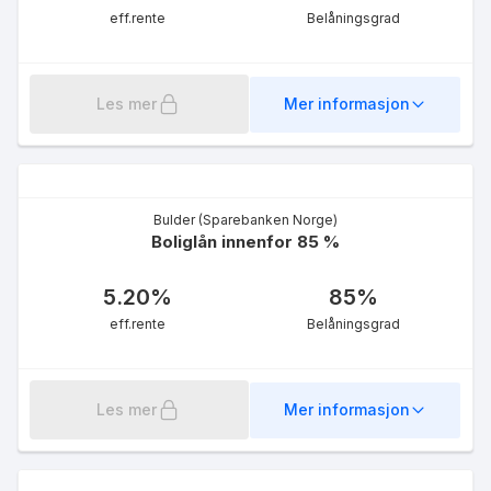
eff.rente
Belåningsgrad
Les mer
Mer informasjon
Bulder (Sparebanken Norge)
Boliglån innenfor 85 %
5.20
%
85
%
eff.rente
Belåningsgrad
Les mer
Mer informasjon