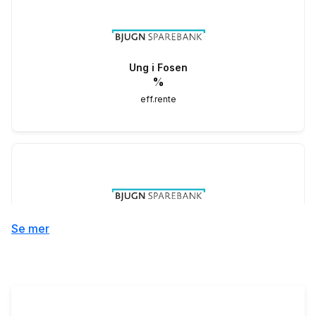
Ung i Fosen
%
eff.rente
Lån til bolig innenfor 55 %
Se mer
6.48
%
eff.rente