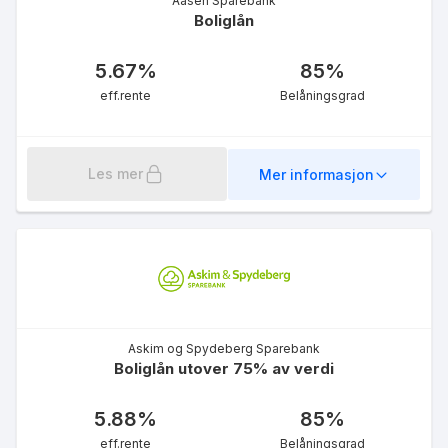
Aasen Sparebank
Boliglån
5.67
%
85
%
eff.rente
Belåningsgrad
Les mer
Mer informasjon
Askim og Spydeberg Sparebank
Boliglån utover 75% av verdi
5.88
%
85
%
eff.rente
Belåningsgrad