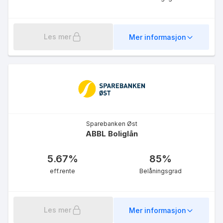
Les mer
Mer informasjon
Sparebanken Øst
ABBL Boliglån
5.67
%
85
%
eff.rente
Belåningsgrad
Les mer
Mer informasjon