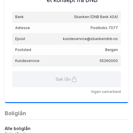
Bank
Sbanken (DNB Bank ASA)
Rammelån
5.15
%
Adresse
Postboks 7077
eff.rente
Epost
kundeservice@sbankendnb.no
Poststed
Bergen
Kundeservice
55260000
Søk lån
Boliglån 60 %
Ingen samarbeid
4.95
%
eff.rente
Boliglån
Alle boliglån