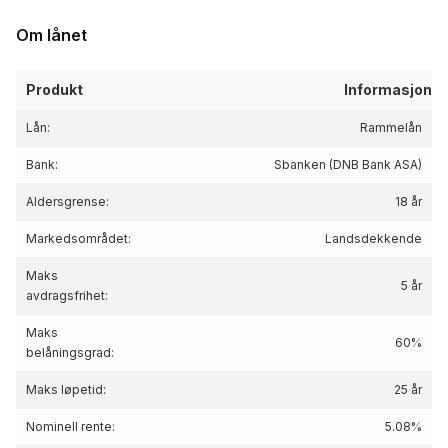
Om lånet
Produkt
Informasjon
Lån:
Rammelån
Bank:
Sbanken (DNB Bank ASA)
Aldersgrense:
18 år
Markedsområdet:
Landsdekkende
Maks
5 år
avdragsfrihet:
Maks
60%
belåningsgrad:
Maks løpetid:
25 år
Nominell rente:
5.08%