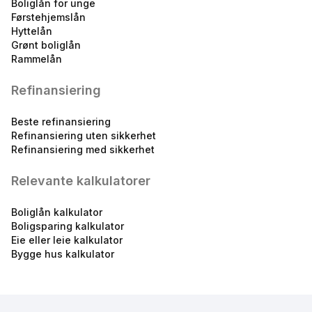
Boliglån for unge
Førstehjemslån
Hyttelån
Grønt boliglån
Boliglån 75 %
Rammelån
5.00
%
eff.rente
Refinansiering
Beste refinansiering
Refinansiering uten sikkerhet
Refinansiering med sikkerhet
Relevante kalkulatorer
Boliglån 90 %
Boliglån kalkulator
5.20
%
Boligsparing kalkulator
Eie eller leie kalkulator
eff.rente
Bygge hus kalkulator