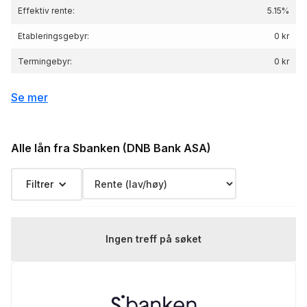
Effektiv rente:
5.15
%
Etableringsgebyr:
0 kr
Termingebyr:
0 kr
Depotgebyr:
0 kr
Se mer
Eksempelrente: Nominell rente 5.08 %,
Effektiv rente 5.15 %, lånebeløp 3 000 000 kr,
Renteeksempel:
nedbetalingstid 25 år, Kostnad: 2 338 995 kr
Alle lån fra Sbanken (DNB Bank ASA)
totalpris: 5 338 995 kr
Filtrer
Ingen treff på søket