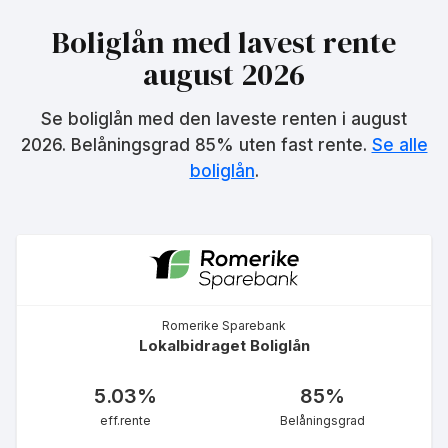
Boliglån med lavest rente
august 2026
Boliglån fastrente 3 år
4.74
%
Se boliglån med den laveste renten i
august
eff.rente
2026
. Belåningsgrad 85% uten fast rente.
Se alle
boliglån
.
Boliglån fastrente 10 år
4.84
%
Romerike Sparebank
Lokalbidraget Boliglån
eff.rente
5.03
%
85
%
eff.rente
Belåningsgrad