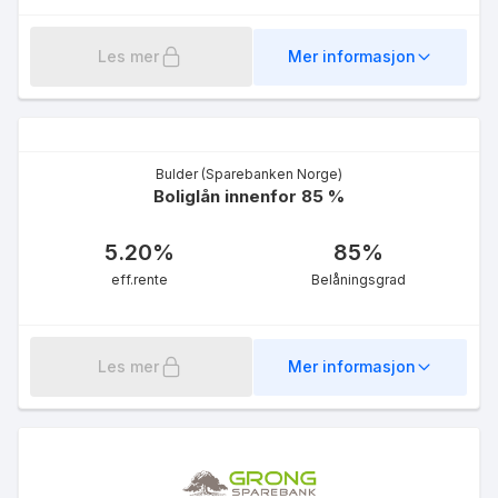
Les mer
Mer informasjon
Boliglån fastrente 5 år
4.69
%
eff.rente
Bulder (Sparebanken Norge)
Boliglån innenfor 85 %
5.20
%
85
%
eff.rente
Belåningsgrad
Les mer
Mer informasjon