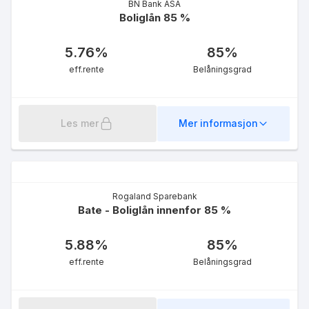
BN Bank ASA
Boliglån 85 %
5.76
%
85
%
eff.rente
Belåningsgrad
Les mer
Mer informasjon
Rogaland Sparebank
Bate - Boliglån innenfor 85 %
5.88
%
85
%
eff.rente
Belåningsgrad