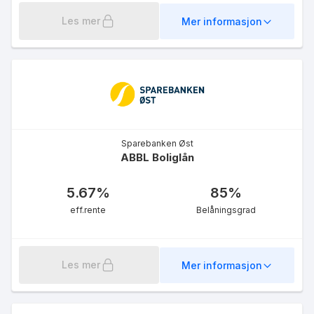
Les mer
Mer informasjon
Sparebanken Øst
ABBL Boliglån
5.67
%
85
%
eff.rente
Belåningsgrad
Les mer
Mer informasjon