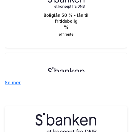
Boliglån 50 % - lån til
fritidsbolig
%
eff.rente
Se mer
Boliglån 50 %
4.90
%
eff.rente