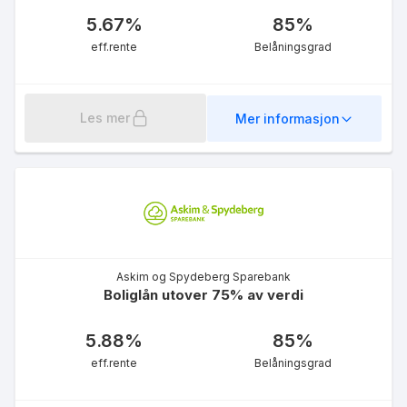
5.67
%
85
%
eff.rente
Belåningsgrad
Les mer
Mer informasjon
Askim og Spydeberg Sparebank
Boliglån utover 75% av verdi
5.88
%
85
%
eff.rente
Belåningsgrad