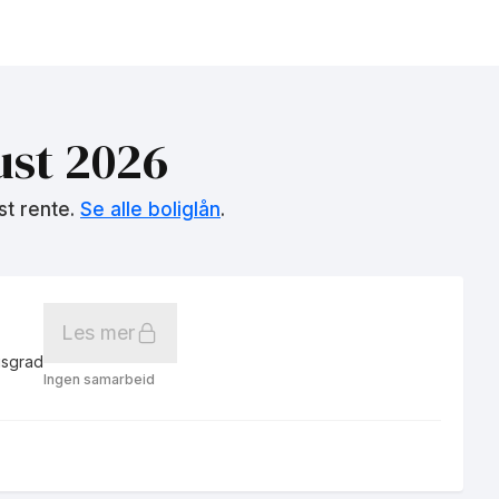
st 2026
st rente.
Se alle boliglån
.
Les mer
gsgrad
Ingen samarbeid