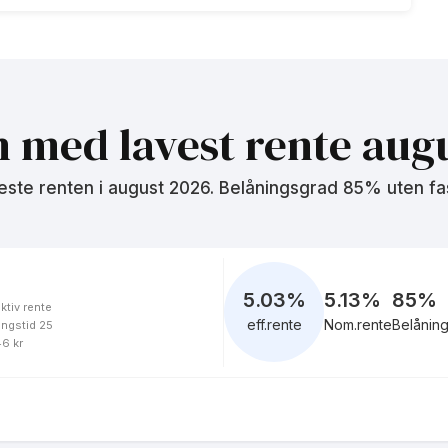
5.14
%
eff.rente
n med lavest rente
augu
este renten i
august 2026
. Belåningsgrad 85% uten fa
5.03
%
eff.rente
5.03
%
5.13%
85
%
ktiv rente
eff.rente
Nom.rente
Belånin
ingstid 25
5.08
%
46 kr
eff.rente