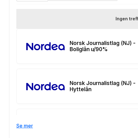
Depotgebyr:
Eksempelrente: Nominell rente 
Ingen tref
Renteeksempel:
nedbetalings
Norsk Journalistlag (NJ) -
Boliglån u/90%
Norsk Journalistlag (NJ) -
Hyttelån
Norsk Journalistlag (NJ) -
Se mer
Mellomfinansiering