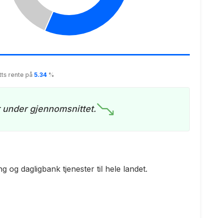
tts rente på
5.34
%
r under gjennomsnittet.
og dagligbank tjenester til hele landet.