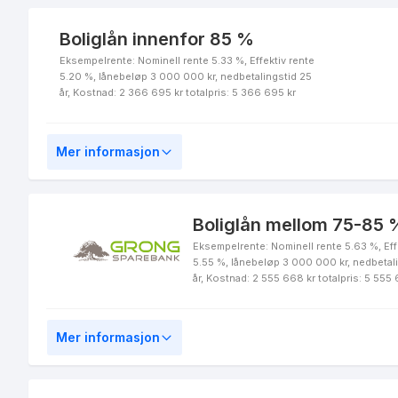
Norsk Journalistlag (NJ) -
Boliglån innenfor 85 %
Boliglån u/75 %
Eksempelrente: Nominell rente 5.33 %, Effektiv rente
5.20 %, lånebeløp 3 000 000 kr, nedbetalingstid 25
år, Kostnad: 2 366 695 kr totalpris: 5 366 695 kr
Norsk Journalistlag (NJ) -
Mer informasjon
Boligkreditt u/60%
Boliglån mellom 75-85 %
Eksempelrente: Nominell rente 5.63 %, Eff
Norsk Journalistlag (NJ) -
5.55 %, lånebeløp 3 000 000 kr, nedbetal
Fastrentelån 10 år
år, Kostnad: 2 555 668 kr totalpris: 5 555
Mer informasjon
Finansforbundet -
Boliglån Ung u/90%