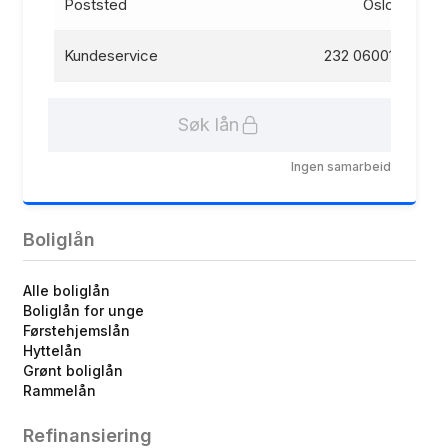
Poststed
Oslo
Kundeservice
232 06001
Søk lån
Ingen samarbeid
Boliglån
Alle boliglån
Boliglån for unge
Førstehjemslån
Hyttelån
Grønt boliglån
Rammelån
Refinansiering