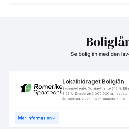
Norsk Journalistlag (NJ) -
Boliglån u/60 %
Boliglå
Se boliglån med den lav
Norsk Journalistlag (NJ) -
Fastrentelån 3 år
Lokalbidraget Boliglån
Eksempelrente: Nominell rente 5.13 %, Effe
5.03 %, lånebeløp 3 000 000 kr, nedbetal
Norsk Journalistlag (NJ) -
år, Kostnad: 2 275 146 kr totalpris: 5 275 1
Fastrentelån 5 år
Mer informasjon