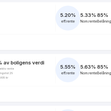
5.35
%
eff.rente
5.20
%
5.33%
85
%
eff.rente
Nom.rente
Belånin
5.35
%
eff.rente
 av boligens verdi
5.55
%
5.63%
85
%
ektiv rente
5.13
%
eff.rente
Nom.rente
Belånin
ingstid 25
eff.rente
 668 kr
5.09
%
eff.rente