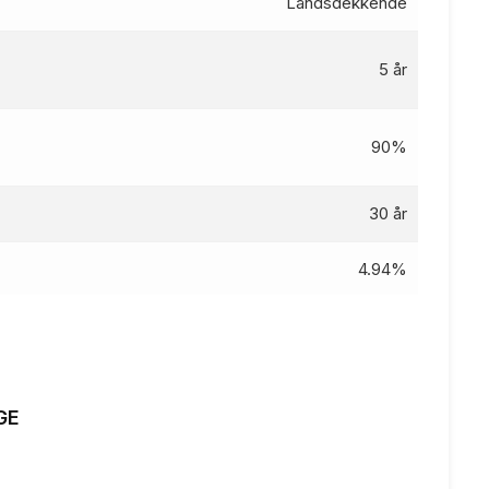
Landsdekkende
5 år
90%
30 år
4.94%
5.09
%
0 kr
GE
65 kr