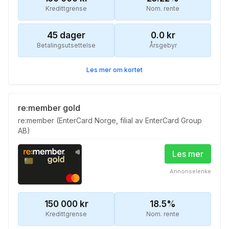
Kredittgrense
Nom. rente
45
dager
0.0
kr
Betalingsutsettelse
Årsgebyr
Les mer om kortet
re:member gold
re:member (EnterCard Norge, filial av EnterCard Group
AB)
Les mer
Annonselenke
150 000
kr
18.5
%
Kredittgrense
Nom. rente