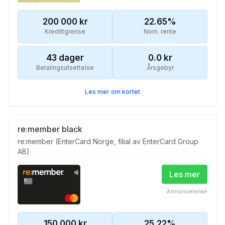
200 000
kr
22.65
%
Kredittgrense
Nom. rente
43
dager
0.0
kr
Betalingsutsettelse
Årsgebyr
Les mer om kortet
re:member black
re:member (EnterCard Norge, filial av EnterCard Group
AB)
Les mer
Annonselenke
150 000
kr
25.22
%