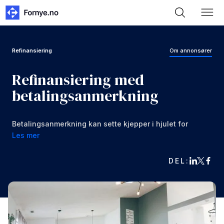
Refinansiering
Om annonsører
Refinansiering med
betalingsanmerkning
Betalingsanmerkning kan sette kjepper i hjulet for
mange. Men vi forteller deg hvordan du kan få
Les mer
refinansiering selv med betalingsanmerkning.
DEL: