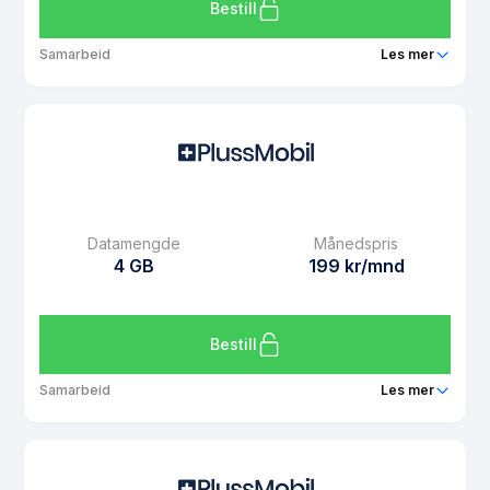
Les mer om PlussMobil 1 GB
Bestill
Samarbeid
Les mer
Pakke
PlussMobil 2 GB
Ringeminutter
Ubegrenset
SMS
Ubegrenset
MMS
Ubegrenset
Datamengde
Månedspris
Datarollover
Ja
4 GB
199 kr/mnd
Bruk i EU/EØS
Ja
Les mer om PlussMobil 2 GB
Bestill
Samarbeid
Les mer
Pakke
PlussMobil 4 GB
Ringeminutter
Ubegrenset