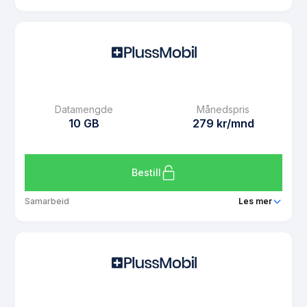
Pakke
PlussMobil UNG 10 GB
Ringeminutter
Ubegrenset
SMS
Ubegrenset
MMS
Ubegrenset
Datamengde
Månedspris
Datarollover
Ja
10 GB
279 kr/mnd
Bruk i EU/EØS
Ja
Les mer om PlussMobil UNG 10 GB
Bestill
Samarbeid
Les mer
Pakke
PlussMobil 10 GB
Ringeminutter
Ubegrenset
SMS
Ubegrenset
MMS
Ubegrenset