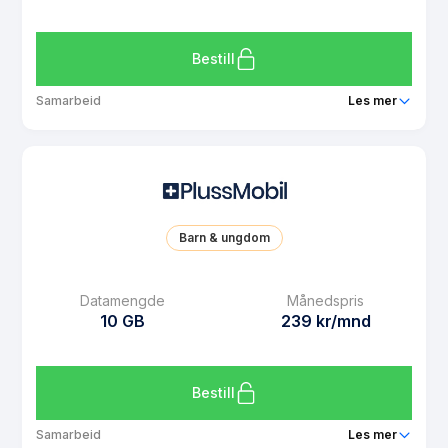
Bruk i EU/EØS
Ja
Les mer om PlussMobil UNG 5 GB
Bestill
Samarbeid
Les mer
Pakke
PlussMobil 8 GB
Ringeminutter
Ubegrenset
SMS
Ubegrenset
Barn & ungdom
MMS
Ubegrenset
Datarollover
Ja
Datamengde
Månedspris
10 GB
239 kr/mnd
Bruk i EU/EØS
Ja
Les mer om PlussMobil 8 GB
Bestill
Samarbeid
Les mer