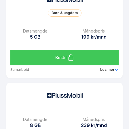
SMS
Ubegrenset
Barn & ungdom
MMS
Ubegrenset
Datarollover
Ja
Datamengde
Månedspris
5 GB
199 kr/mnd
Bruk i EU/EØS
Ja
Les mer om PlussMobil 4 GB
Bestill
Samarbeid
Les mer
Pakke
PlussMobil UNG 5 GB
Ringeminutter
Ubegrenset
SMS
Ubegrenset
MMS
Ubegrenset
Datamengde
Månedspris
Datarollover
Ja
8 GB
239 kr/mnd