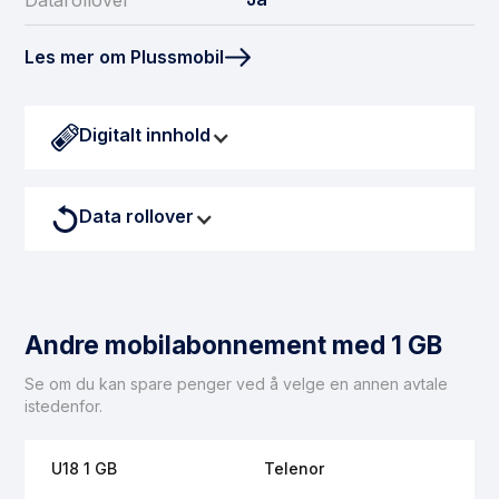
Datarollover
Les mer om Plussmobil
Digitalt innhold
Data rollover
Denne avtalen har data rollover inkludert. Med data
rollover flyttes ubrukt mobildata over til neste måned.
Andre mobilabonnement med 1 GB
Se om du kan spare penger ved å velge en annen avtale
istedenfor.
U18 1 GB
Telenor