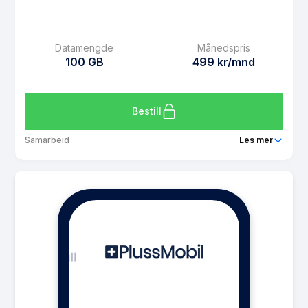
SMS
Ubegrenset
MMS
Ubegrenset
Datamengde
Månedspris
Datarollover
Ja
100 GB
499 kr/mnd
Bruk i EU/EØS
Ja
Les mer om PlussMobil 30 GB
Bestill
Samarbeid
Les mer
Pakke
PlussMobil Fri Data
Ringeminutter
Ubegrenset
SMS
Ubegrenset
MMS
Ubegrenset
Datarollover
Ja
Bruk i EU/EØS
Ja