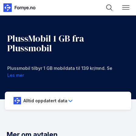
PlussMobil 1 GB fra
Plussmobil
Plussmobil tilbyr 1 GB mobildata til 139 kr/mnd. Se
om denne avtalen er noe for deg.
Les mer
Alltid oppdatert data
Mer om avtalen