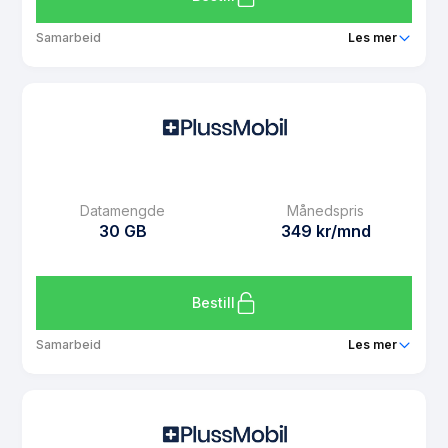
Samarbeid
Les mer
Pakke
PlussMobil UNG 25 GB
Ringeminutter
Ubegrenset
SMS
Ubegrenset
MMS
Ubegrenset
Datamengde
Månedspris
Datarollover
Ja
30 GB
349 kr/mnd
Bruk i EU/EØS
Ja
Les mer om PlussMobil UNG 25 GB
Bestill
Samarbeid
Les mer
Pakke
PlussMobil 30 GB
Ringeminutter
Ubegrenset