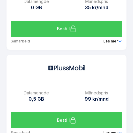
Datamengde
Månedspris
0 GB
35 kr/mnd
Bestill
Samarbeid
Les mer
Pakke
PlussMobil 0 GB
Ringeminutter
0,29 per minutt
SMS
0,29 per SMS
MMS
0,49 per MMS
Datamengde
Månedspris
Datarollover
Nei
0,5 GB
99 kr/mnd
Bruk i EU/EØS
Ja
Les mer om PlussMobil 0 GB
Bestill
Samarbeid
Les mer