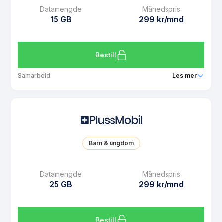
Datamengde
Månedspris
Datarollover
Ja
15 GB
299 kr/mnd
Bruk i EU/EØS
Ja
Les mer om PlussMobil 10 GB
Bestill
Samarbeid
Les mer
Pakke
PlussMobil 15 GB
Ringeminutter
Ubegrenset
SMS
Ubegrenset
Barn & ungdom
MMS
Ubegrenset
Datarollover
Ja
Datamengde
Månedspris
25 GB
299 kr/mnd
Bruk i EU/EØS
Ja
Les mer om PlussMobil 15 GB
Bestill