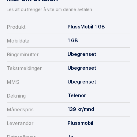
Les alt du trenger å vite om denne avtalen
PlussMobil 1 GB
Produkt
1
GB
Mobildata
Ubegrenset
Ringeminutter
Ubegrenset
Tekstmeldinger
Ubegrenset
MMS
Telenor
Dekning
139
kr/mnd
Månedspris
Plussmobil
Leverandør
Ja