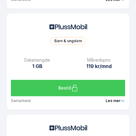
Pakke
PlussMobil 500 MB
Ringeminutter
Ubegrenset
SMS
Ubegrenset
Barn & ungdom
MMS
Ubegrenset
Datarollover
Ja
Datamengde
Månedspris
1 GB
119 kr/mnd
Bruk i EU/EØS
Ja
Les mer om PlussMobil 500 MB
Bestill
Samarbeid
Les mer
Pakke
PlussMobil Barn 1 GB
Ringeminutter
Ubegrenset