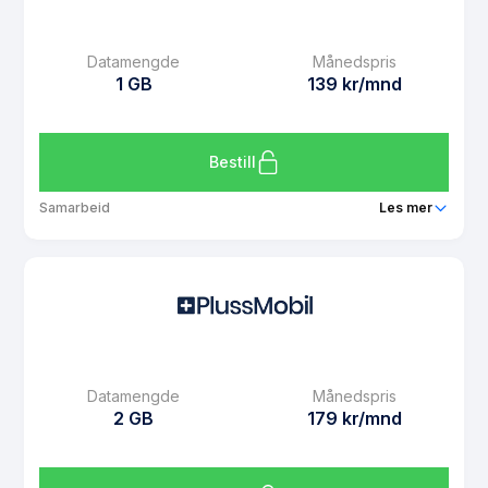
SMS
Ubegrenset
MMS
Ubegrenset
Datamengde
Månedspris
Datarollover
Nei
1 GB
139 kr/mnd
Bruk i EU/EØS
Ja
Les mer om PlussMobil Barn 1 GB
Bestill
Samarbeid
Les mer
Pakke
PlussMobil 1 GB
Ringeminutter
Ubegrenset
SMS
Ubegrenset
MMS
Ubegrenset
Datamengde
Månedspris
Datarollover
Ja
2 GB
179 kr/mnd
Bruk i EU/EØS
Ja