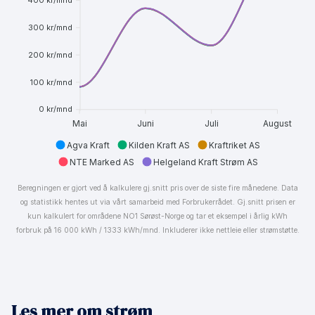
400 kr/mnd
300 kr/mnd
200 kr/mnd
100 kr/mnd
0 kr/mnd
Mai
Juni
Juli
August
Agva Kraft
Kilden Kraft AS
Kraftriket AS
NTE Marked AS
Helgeland Kraft Strøm AS
Beregningen er gjort ved å kalkulere gj.snitt pris over de siste fire månedene. Data
og statistikk hentes ut via vårt samarbeid med Forbrukerrådet. Gj.snitt prisen er
kun kalkulert for områdene NO1 Sørøst-Norge og tar et eksempel i årlig kWh
forbruk på 16 000 kWh / 1333 kWh/mnd. Inkluderer ikke nettleie eller strømstøtte.
Les mer om strøm