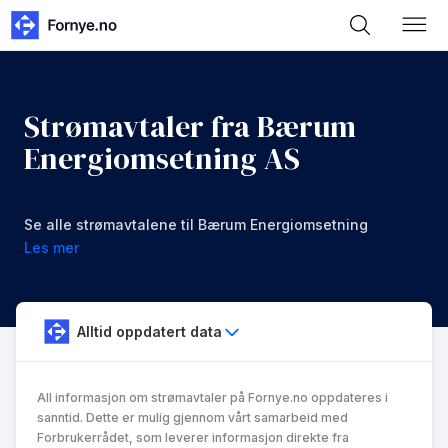
Strømavtaler fra Bærum
Energiomsetning AS
Se alle strømavtalene til Bærum Energiomsetning
AS og sammenlign dem mot andre strømavtaler
Les mer
Alltid oppdatert data
All informasjon om strømavtaler på Fornye.no oppdateres i
sanntid. Dette er mulig gjennom vårt samarbeid med
Forbrukerrådet, som leverer informasjon direkte fra