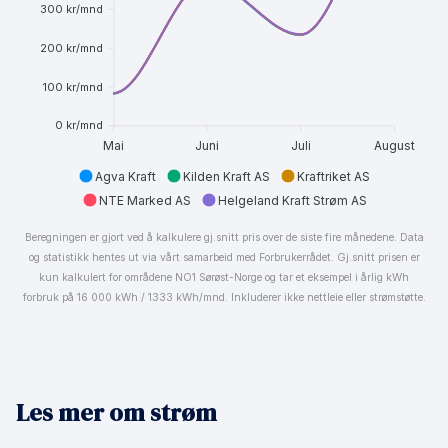
300 kr/mnd
200 kr/mnd
100 kr/mnd
0 kr/mnd
Mai
Juni
Juli
August
Agva Kraft
Kilden Kraft AS
Kraftriket AS
NTE Marked AS
Helgeland Kraft Strøm AS
Beregningen er gjort ved å kalkulere gj.snitt pris over de siste fire månedene. Data
og statistikk hentes ut via vårt samarbeid med Forbrukerrådet. Gj.snitt prisen er
kun kalkulert for områdene NO1 Sørøst-Norge og tar et eksempel i årlig kWh
forbruk på 16 000 kWh / 1333 kWh/mnd. Inkluderer ikke nettleie eller strømstøtte.
Les mer om strøm