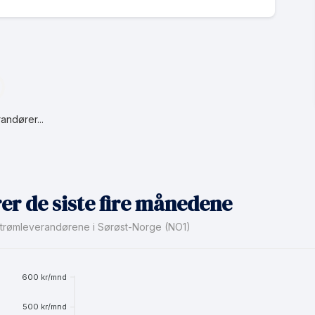
vtaler...
er de siste fire månedene
e strømleverandørene i Sørøst-Norge (NO1)
600 kr/mnd
500 kr/mnd