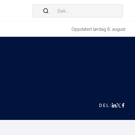
Søk..
Oppdatert lørdag 8. august
DEL: