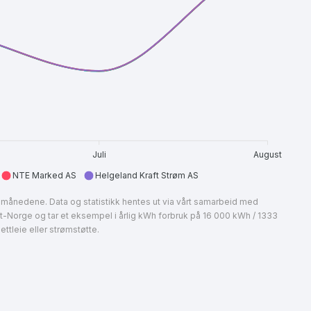
Juli
August
NTE Marked AS
Helgeland Kraft Strøm AS
ire månedene. Data og statistikk hentes ut via vårt samarbeid med
st-Norge og tar et eksempel i årlig kWh forbruk på 16 000 kWh / 1333
ttleie eller strømstøtte.