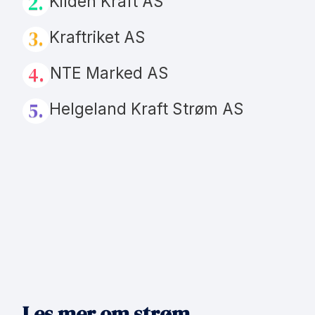
2.
Kilden Kraft AS
3.
Kraftriket AS
4.
NTE Marked AS
5.
Helgeland Kraft Strøm AS
Les mer om strøm