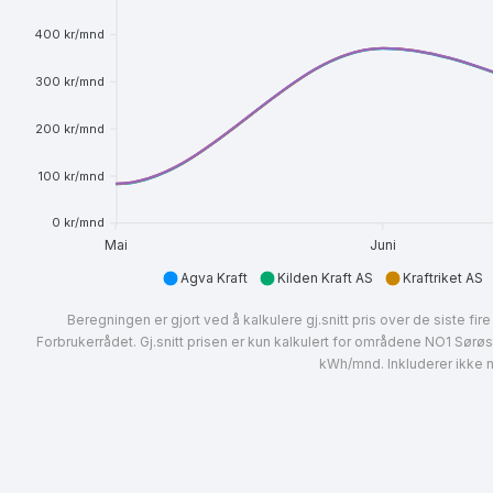
400 kr/mnd
300 kr/mnd
200 kr/mnd
100 kr/mnd
0 kr/mnd
Mai
Juni
Agva Kraft
Kilden Kraft AS
Kraftriket AS
Beregningen er gjort ved å kalkulere gj.snitt pris over de siste f
Forbrukerrådet. Gj.snitt prisen er kun kalkulert for områdene NO1 Sørø
kWh/mnd. Inkluderer ikke ne