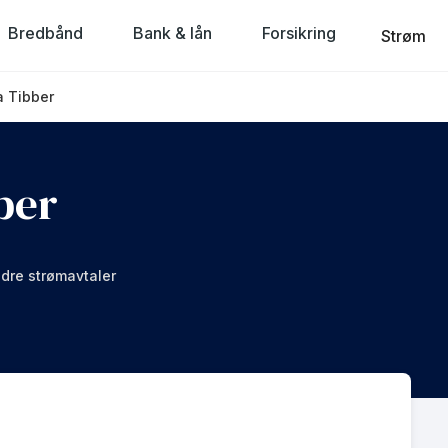
Bredbånd
Bank & lån
Forsikring
Strøm
a Tibber
ber
dre strømavtaler