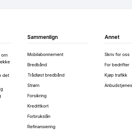
Sammenlign
Annet
Mobilabonnement
Skriv for oss
l om
rekke
Bredbånd
For bedrifter
Trådløst bredbånd
Kjøp trafikk
e det
Strøm
Anbudstjenes
og
g
Forsikring
Kredittkort
Forbrukslån
Refinansiering