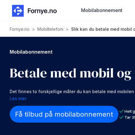
Mobilabonnement
Fornye.no
>
Mobiltelefoni
>
Slik kan du betale med mobil
Mobilabonnement
Betale med mobil og
Det finnes to forskjellige måter du kan betale med mobilen 
og den andre er med mobilabonnementet ditt. I denne guide
Les mer
fungerer.
Helt g
Få tilbud på mobilabonnement
Tar 3