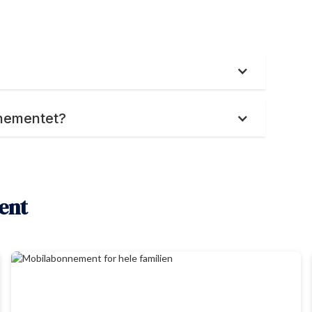
nnementet?
ent