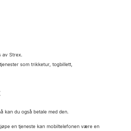
 av Strex.
nester som trikketur, togbillett,
t
nå kan du også betale med den.
kjøpe en tjeneste kan mobiltelefonen være en