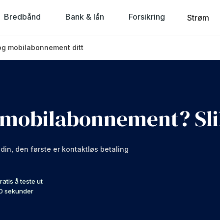
Bredbånd
Bank & lån
Forsikring
Strøm
 og mobilabonnement ditt
 mobilabonnement? Sli
din, den første er kontaktløs betaling
n forteller vi deg hvordan det
ratis å teste ut
0 sekunder