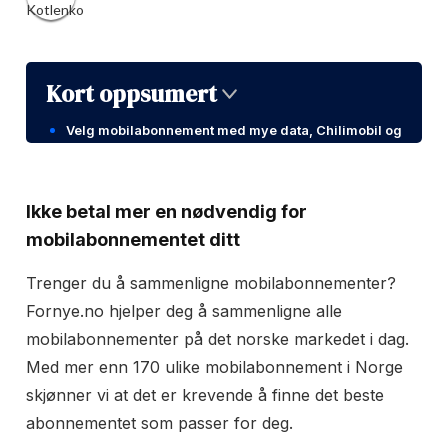
Kort oppsumert
Velg mobilabonnement med mye data, Chilimobil og
Ice har rimelige pakker med fri data.
Unngå nedbetaling av telefon, det kan være
Ikke betal mer en nødvendig for
billigere og kjøpe den direkte ut.
mobilabonnementet ditt
Unngå papirfaktura som koster 49 kr/mnd ved å
Trenger du å sammenligne mobilabonnementer?
sette opp avtalegiro.
Fornye.no hjelper deg å sammenligne alle
mobilabonnementer på det norske markedet i dag.
Med mer enn 170 ulike mobilabonnement i Norge
skjønner vi at det er krevende å finne det beste
abonnementet som passer for deg.