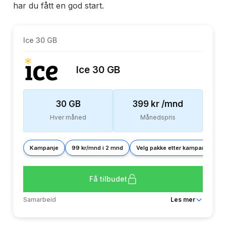
har du fått en god start.
Ice 30 GB
Ice 30 GB
30
GB
399
kr /mnd
Hver måned
Månedspris
Kampanje
99 kr/mnd i 2 mnd
Velg pakke etter kampanjeslutt
Få tilbudet
Samarbeid
Les mer
Dekning
Ice