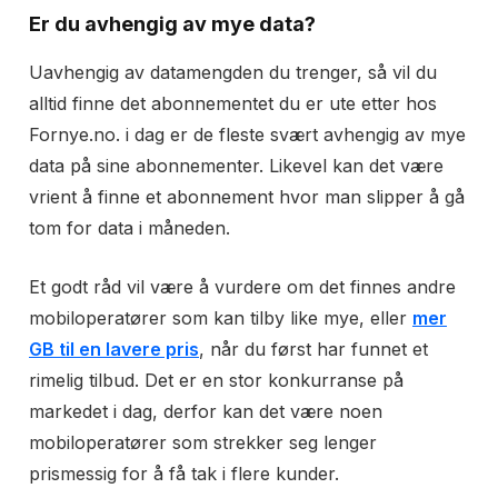
Bindingstid
Nei
Er du avhengig av mye data?
Ringeminutter
Ubegrenset
Uavhengig av datamengden du trenger, så vil du
Tekstmeldinger
Ubegrenset
alltid finne det abonnementet du er ute etter hos
Mobildata
Fornye.no. i dag er de fleste svært avhengig av mye
30 GB
data på sine abonnementer. Likevel kan det være
Din månedspris:
399 kr/mnd
vrient å finne et abonnement hvor man slipper å gå
Dette abonnementet er rangert på 6. plass av 10
tom for data i måneden.
andre mobilabonnement med 30 GB rangert på pris.
Les mer om Ice 30 GB
Et godt råd vil være å vurdere om det finnes andre
mobiloperatører som kan tilby like mye, eller
mer
GB til en lavere pris
, når du først har funnet et
rimelig tilbud. Det er en stor konkurranse på
markedet i dag, derfor kan det være noen
mobiloperatører som strekker seg lenger
prismessig for å få tak i flere kunder.