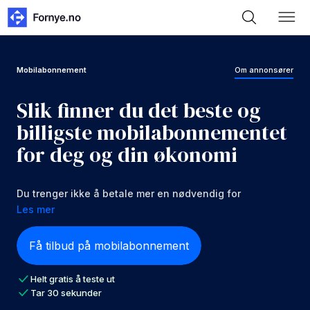
Mobilabonnement
Om annonsører
Slik finner du det beste og
billigste mobilabonnementet
for deg og din økonomi
Du trenger ikke å betale mer en nødvendig for
mobilabonnementet ditt, vi hjelper deg.
Les mer
Få tilbud på mobilabonnement
Helt gratis å teste ut
Tar 30 sekunder