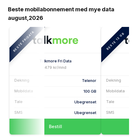
Beste mobilabonnement med mye data
august,2026
BESTE FRIDATA
BESTE 12 GB
Talkmore Fri Data
Ta
479 kr/mnd
Dekning
Dekning
Telenor
Mobildata
Mobildata
100 GB
Tale
Tale
Ubegrenset
SMS
SMS
Ubegrenset
Bestill