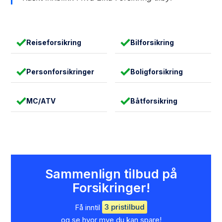
Reiseforsikring
Bilforsikring
Personforsikringer
Boligforsikring
MC/ATV
Båtforsikring
Sammenlign tilbud på
Forsikringer!
Få inntil
3 pristilbud
og se hvor mye du kan spare!