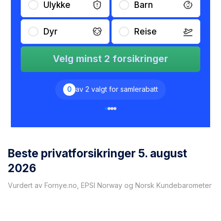
Ulykke
Barn
Dyr
Reise
Velg minst 2 forsikringer
0
av 2 valgt for samlerabatt
Beste privatforsikringer
5. august
2026
Vurdert av Fornye.no, EPSI Norway og Norsk Kundebarometer