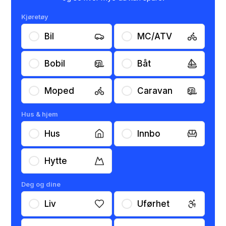
Kjøretøy
Bil
MC/ATV
Bobil
Båt
Moped
Caravan
Hus & hjem
Hus
Innbo
Hytte
Deg og dine
Liv
Uførhet