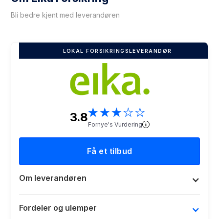
Bli bedre kjent med leverandøren
LOKAL FORSIKRINGSLEVERANDØR
★
★
★
★
★
3.8
Fornye's Vurdering
Få et tilbud
Om leverandøren
Fordeler og ulemper