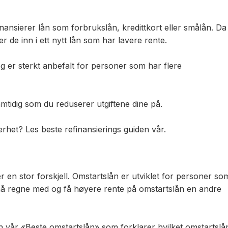
inansierer lån som forbrukslån, kredittkort eller smålån. Da
 de inn i ett nytt lån som har lavere rente.
g er sterkt anbefalt for personer som har flere
mtidig som du reduserer utgiftene dine på.
erhet? Les beste refinansierings guiden vår.
r en stor forskjell. Omstartslån er utviklet for personer so
må regne med og få høyere rente på omstartslån en andre
n vår «Beste omstartslån» som forklarer hvilket omstartslå