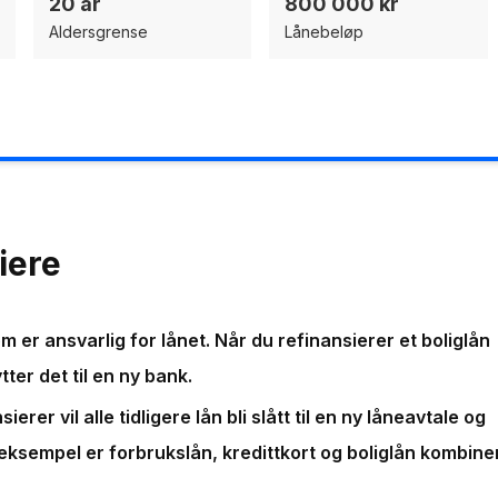
20 år
800 000 kr
Aldersgrense
Lånebeløp
iere
 er ansvarlig for lånet. Når du refinansierer et boliglån
tter det til en ny bank.
erer vil alle tidligere lån bli slått til en ny låneavtale og
t eksempel er forbrukslån, kredittkort og boliglån kombine