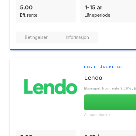
5.00
1-15 år
Eff. rente
Låneperiode
Betingelser
Informasjon
HØYT LÅNEBELØP
Lendo
Eksempel: Nom rente 9,59% , Eff.
Annonselenke