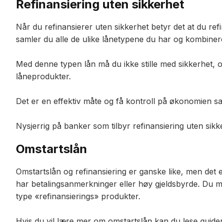
Refinansiering uten sikkerhet
Når du refinansierer uten sikkerhet betyr det at du ref
samler du alle de ulike lånetypene du har og kombinerer
Med denne typen lån må du ikke stille med sikkerhet, o
låneprodukter.
Det er en effektiv måte og få kontroll på økonomien sa
Nysjerrig på banker som tilbyr refinansiering uten sikk
Omstartslån
Omstartslån og refinansiering er ganske like, men det e
har betalingsanmerkninger eller høy gjeldsbyrde. Du 
type «refinansierings» produkter.
Hvis du vil lære mer om omstartslån kan du lese guide