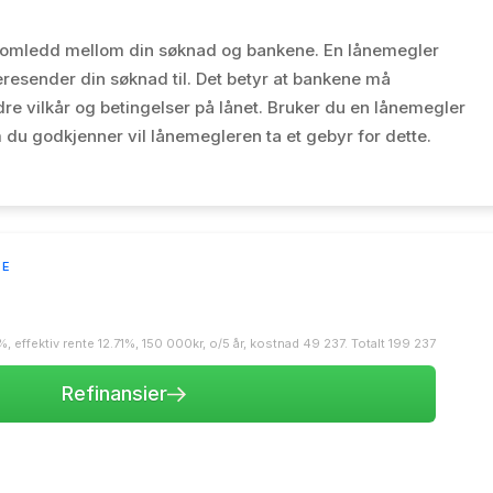
llomledd mellom din søknad og bankene. En lånemegler
esender din søknad til. Det betyr at bankene må
e vilkår og betingelser på lånet. Bruker du en lånemegler
m du godkjenner vil lånemegleren ta et gebyr for dette.
TE
, effektiv rente 12.71%, 150 000kr, o/5 år, kostnad 49 237. Totalt 199 237
Refinansier