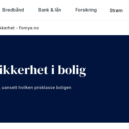
Bredbånd
Bank & lån
Forsikring
Strøm
kkerhet - Fornye.no
ikkerhet i bolig
, uansett hvilken prisklasse boligen
rkning kan du fortsatt refinansiere med