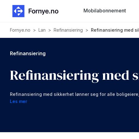
Mobilabonnement
Fornye.no
>
Lan
>
Refinansiering
>
Refinansiering med si
Refinansiering
Refinansiering med s
Refinansiering med sikkerhet lønner seg for alle boligeiere
ligger i. Om du også har inkasso gjeld eller betalingsanme
Les mer
sikkerhet og få det helt slettet.