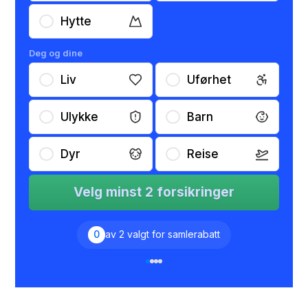
Hytte
Deg og dine
Liv
Uførhet
Ulykke
Barn
Dyr
Reise
Velg minst 2 forsikringer
0
av 2 valgt for samlerabatt