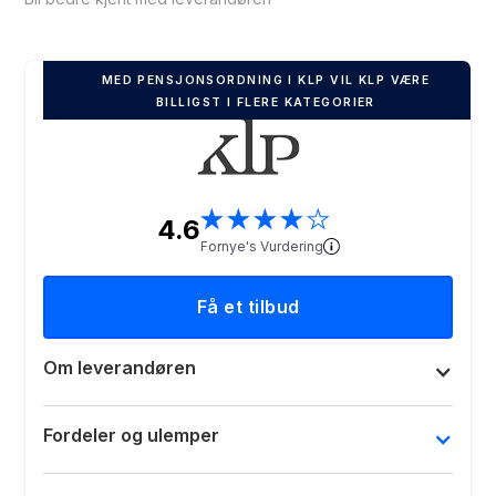
MED PENSJONSORDNING I KLP VIL KLP VÆRE
BILLIGST I FLERE KATEGORIER
★
★
★
★
★
4.6
Fornye's Vurdering
Få et tilbud
Om leverandøren
Fordeler og ulemper