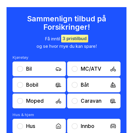
Sammenlign tilbud på
Forsikringer!
Få inntil
3 pristilbud
og se hvor mye du kan spare!
Kjøretøy
Bil
MC/ATV
Bobil
Båt
Moped
Caravan
Hus & hjem
Hus
Innbo