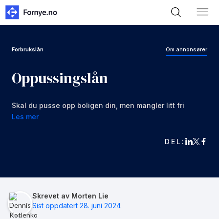
Forbrukslån
Om annonsører
Oppussingslån
Skal du pusse opp boligen din, men mangler litt fri
kapital? Oppussingslån kan være din nye venn
Les mer
DEL:
Skrevet av Morten Lie
Sist oppdatert 28. juni 2024