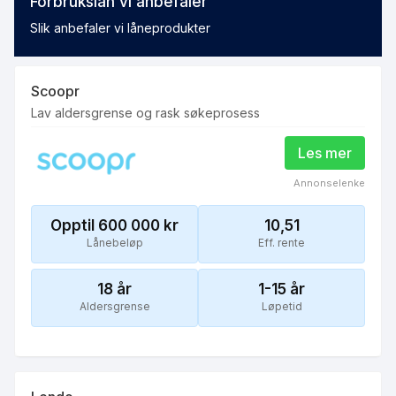
Forbrukslån vi anbefaler
Slik anbefaler vi låneprodukter
Scoopr
Lav aldersgrense og rask søkeprosess
Les mer
Annonselenke
Opptil 600 000
kr
10,51
Lånebeløp
Eff. rente
18
år
1-15 år
Aldersgrense
Løpetid