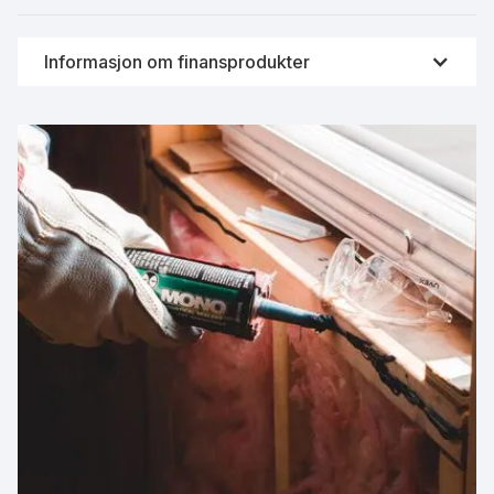
Informasjon om finansprodukter
Videreformidling av finansprodukter som forbrukslån er
svært strengt og regulert av Finanstilsynet i Norge.
Derfor samarbeider Fornye.no sammen med
Forbrukerrådet og Finansportalen for å innhente fersk
data fra bankene. På denne måten vil du alltid se
oppdatert informasjon om låneproduktene til enhver tid.
Data leveres i samarbeid med Finansportalen