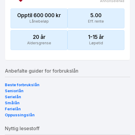
Annonselenke
Opptil 600 000
kr
5.00
Lånebeløp
Eff. rente
20
år
1-15 år
Aldersgrense
Løpetid
Anbefalte guider for forbrukslån
Beste forbrukslån
Seniorlån
Serielån
Smålån
Ferielån
Oppussingslån
Nyttig lesestoff