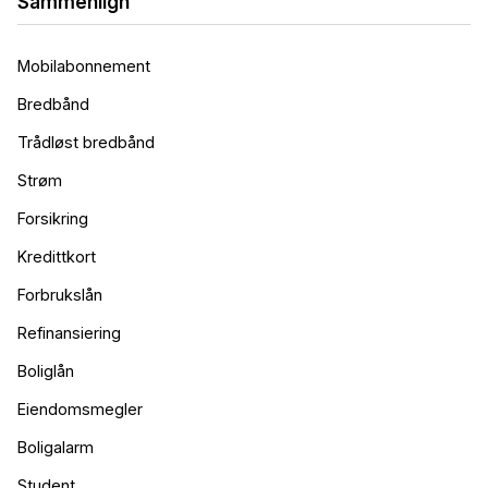
Sammenlign
Mobilabonnement
Bredbånd
Trådløst bredbånd
Strøm
Forsikring
Kredittkort
Forbrukslån
Refinansiering
Boliglån
Eiendomsmegler
Boligalarm
Student