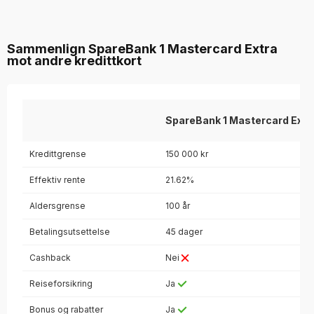
Sammenlign SpareBank 1 Mastercard Extra
mot andre kredittkort
SpareBank 1 Mastercard Extr
Kredittgrense
150 000 kr
Effektiv rente
21.62%
Aldersgrense
100 år
Betalingsutsettelse
45 dager
Cashback
Nei
Reiseforsikring
Ja
Bonus og rabatter
Ja