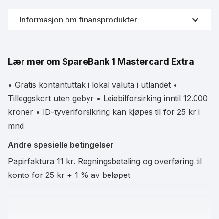
Informasjon om finansprodukter
Videreformidling av finansprodukter som kredittkort er
svært strengt og regulert av Finanstilsynet i Norge.
Lær mer om SpareBank 1 Mastercard Extra
Derfor samarbeider Fornye.no sammen med
Forbrukerrådet og Finansportalen for å innhente fersk
data fra bankene. På denne måten vil du alltid se
• Gratis kontantuttak i lokal valuta i utlandet •
oppdatert informasjon om kredittkortene til enhver tid.
Tilleggskort uten gebyr • Leiebilforsirking inntil 12.000
kroner • ID-tyveriforsikring kan kjøpes til for 25 kr i
mnd
Data leveres i samarbeid med Finansportalen
Andre spesielle betingelser
Papirfaktura 11 kr. Regningsbetaling og overføring til
konto for 25 kr + 1 % av beløpet.