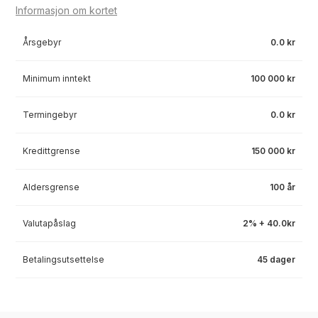
Informasjon om kortet
Årsgebyr
0.0 kr
Minimum inntekt
100 000 kr
Termingebyr
0.0 kr
Kredittgrense
150 000 kr
Aldersgrense
100 år
Valutapåslag
2% + 40.0kr
Betalingsutsettelse
45 dager