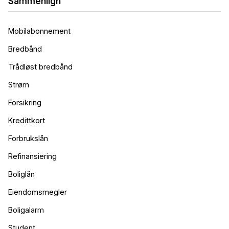
Sammenlign
Mobilabonnement
Bredbånd
Trådløst bredbånd
Strøm
Forsikring
Kredittkort
Forbrukslån
Refinansiering
Boliglån
Eiendomsmegler
Boligalarm
Student