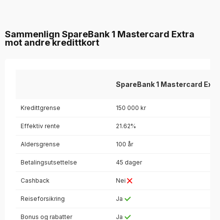
Sammenlign SpareBank 1 Mastercard Extra
mot andre kredittkort
SpareBank 1 Mastercard Extr
Kredittgrense
150 000 kr
Effektiv rente
21.62%
Aldersgrense
100 år
Betalingsutsettelse
45 dager
Cashback
Nei
Reiseforsikring
Ja
Bonus og rabatter
Ja