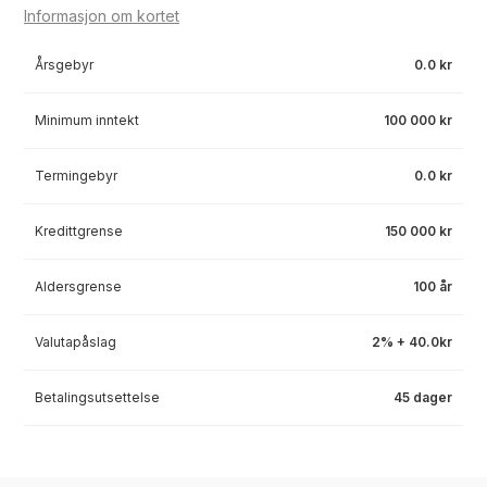
Informasjon om kortet
Årsgebyr
0.0 kr
Minimum inntekt
100 000 kr
Termingebyr
0.0 kr
Kredittgrense
150 000 kr
Aldersgrense
100 år
Valutapåslag
2% + 40.0kr
Betalingsutsettelse
45 dager