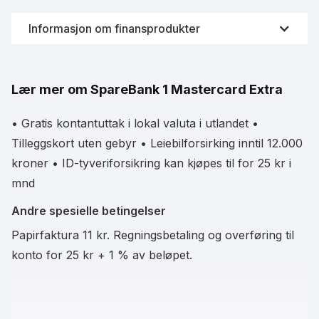
Informasjon om finansprodukter
Videreformidling av finansprodukter som kredittkort er
svært strengt og regulert av Finanstilsynet i Norge.
Lær mer om SpareBank 1 Mastercard Extra
Derfor samarbeider Fornye.no sammen med
Forbrukerrådet og Finansportalen for å innhente fersk
data fra bankene. På denne måten vil du alltid se
• Gratis kontantuttak i lokal valuta i utlandet •
oppdatert informasjon om kredittkortene til enhver tid.
Tilleggskort uten gebyr • Leiebilforsirking inntil 12.000
kroner • ID-tyveriforsikring kan kjøpes til for 25 kr i
mnd
Data leveres i samarbeid med Finansportalen
Andre spesielle betingelser
Papirfaktura 11 kr. Regningsbetaling og overføring til
konto for 25 kr + 1 % av beløpet.