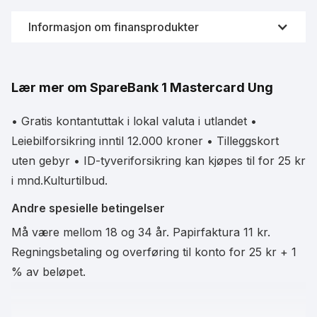
Informasjon om finansprodukter
Videreformidling av finansprodukter som kredittkort er
svært strengt og regulert av Finanstilsynet i Norge.
Lær mer om SpareBank 1 Mastercard Ung
Derfor samarbeider Fornye.no sammen med
Forbrukerrådet og Finansportalen for å innhente fersk
data fra bankene. På denne måten vil du alltid se
• Gratis kontantuttak i lokal valuta i utlandet •
oppdatert informasjon om kredittkortene til enhver tid.
Leiebilforsikring inntil 12.000 kroner • Tilleggskort
uten gebyr • ID-tyveriforsikring kan kjøpes til for 25 kr
i mnd.Kulturtilbud.
Data leveres i samarbeid med Finansportalen
Andre spesielle betingelser
Må være mellom 18 og 34 år. Papirfaktura 11 kr.
Regningsbetaling og overføring til konto for 25 kr + 1
% av beløpet.