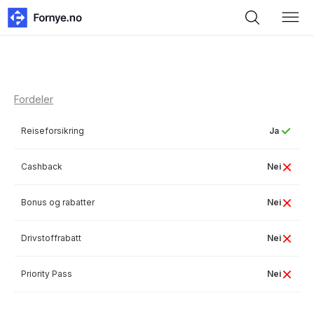
Fordeler
Reiseforsikring
Ja
Cashback
Nei
Bonus og rabatter
Nei
Drivstoffrabatt
Nei
Priority Pass
Nei