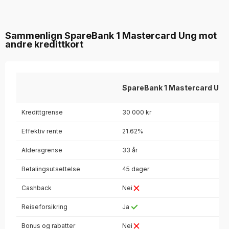
Sammenlign SpareBank 1 Mastercard Ung mot
andre kredittkort
SpareBank 1 Mastercard Ung
Kredittgrense
30 000 kr
Effektiv rente
21.62%
Aldersgrense
33 år
Betalingsutsettelse
45 dager
Cashback
Nei
Reiseforsikring
Ja
Bonus og rabatter
Nei