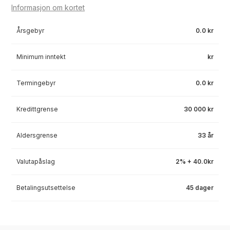
Informasjon om kortet
Årsgebyr
0.0 kr
Minimum inntekt
kr
Termingebyr
0.0 kr
Kredittgrense
30 000 kr
Aldersgrense
33 år
Valutapåslag
2% + 40.0kr
Betalingsutsettelse
45 dager