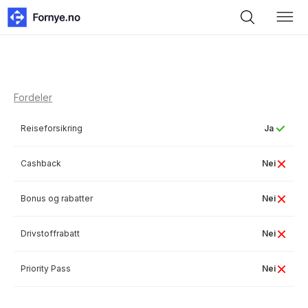
Fordeler
Reiseforsikring
Ja
Cashback
Nei
Bonus og rabatter
Nei
Drivstoffrabatt
Nei
Priority Pass
Nei