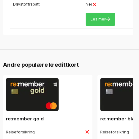
Drivstoffrabatt
Nei
Les mer
Andre populære kredittkort
re:member gold
re:member blac
Reiseforsikring
Reiseforsikring