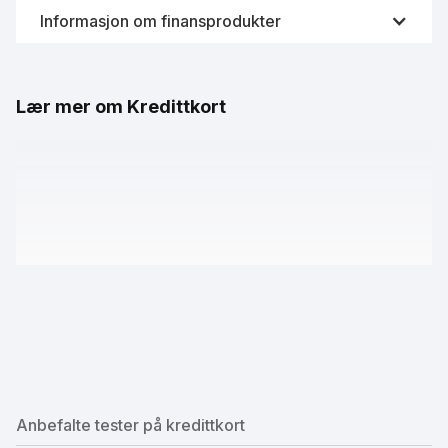
Informasjon om finansprodukter
Videreformidling av finansprodukter som kredittkort er
svært strengt og regulert av Finanstilsynet i Norge.
Lær mer om Kredittkort
Derfor samarbeider Fornye.no sammen med
Forbrukerrådet og Finansportalen for å innhente fersk
data fra bankene. På denne måten vil du alltid se
oppdatert informasjon om kredittkortene til enhver tid.
Data leveres i samarbeid med Finansportalen
Anbefalte tester på kredittkort