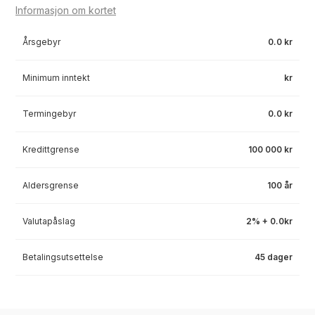
Informasjon om kortet
Årsgebyr
0.0 kr
Minimum inntekt
kr
Termingebyr
0.0 kr
Kredittgrense
100 000 kr
Aldersgrense
100 år
Valutapåslag
2% + 0.0kr
Betalingsutsettelse
45 dager