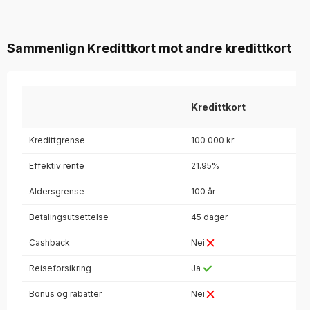
Sammenlign Kredittkort mot andre kredittkort
Kredittkort
Kredittgrense
100 000 kr
Effektiv rente
21.95%
Aldersgrense
100 år
Betalingsutsettelse
45 dager
Cashback
Nei
Reiseforsikring
Ja
Bonus og rabatter
Nei