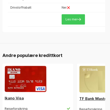
Drivstoffrabatt
Nei
Les mer
Andre populære kredittkort
Ikano Visa
TF Bank Master
Reiseforsikring
Reiseforsikring