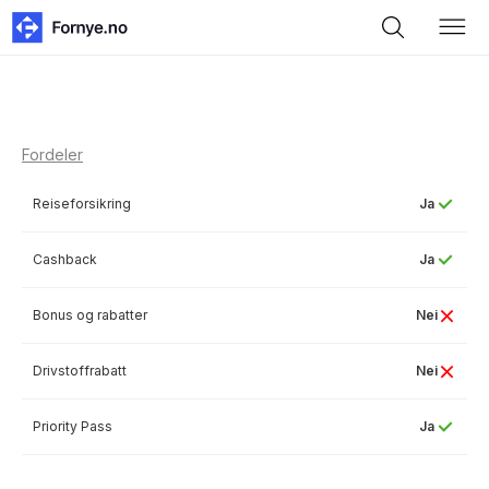
Fordeler
Reiseforsikring
Ja
Cashback
Ja
Bonus og rabatter
Nei
Drivstoffrabatt
Nei
Priority Pass
Ja