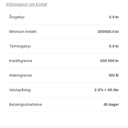
Informasjon om kortet
Årsgebyr
0.0 kr
Minimum inntekt
300000.0 kr
Termingebyr
0.0 kr
Kredittgrense
500 000 kr
Aldersgrense
100 år
Valutapåslag
2.0% + 40.0kr
Betalingsutsettelse
45 dager