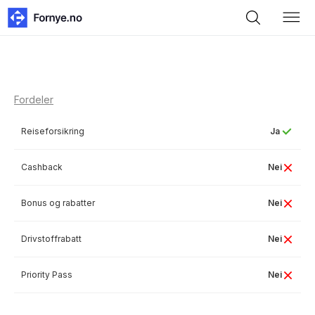
Fordeler
Reiseforsikring
Ja
Cashback
Nei
Bonus og rabatter
Nei
Drivstoffrabatt
Nei
Priority Pass
Nei