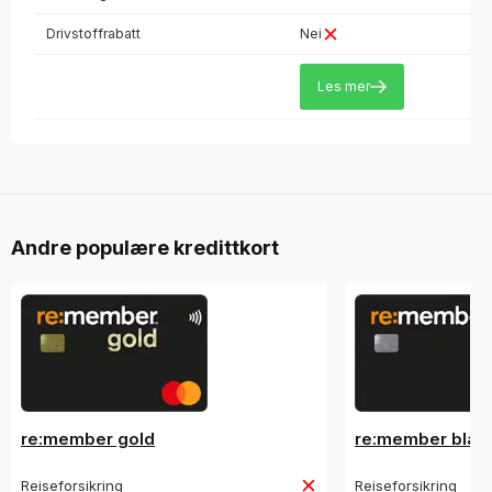
Drivstoffrabatt
Nei
Les mer
Andre populære kredittkort
re:member gold
re:member blac
Reiseforsikring
Reiseforsikring