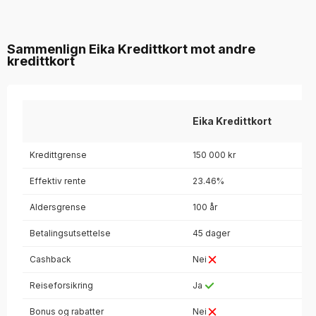
Sammenlign Eika Kredittkort mot andre
kredittkort
Eika Kredittkort
Kredittgrense
150 000 kr
Effektiv rente
23.46%
Aldersgrense
100 år
Betalingsutsettelse
45 dager
Cashback
Nei
Reiseforsikring
Ja
Bonus og rabatter
Nei