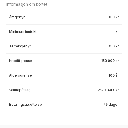
Informasjon om kortet
Årsgebyr
0.0 kr
Minimum inntekt
kr
Termingebyr
0.0 kr
Kredittgrense
150 000 kr
Aldersgrense
100 år
Valutapåslag
2% + 40.0kr
Betalingsutsettelse
45 dager