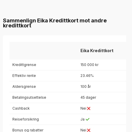
Sammenlign Eika Kredittkort mot andre
kredittkort
Eika Kredittkort
Kredittgrense
150 000 kr
Effektiv rente
23.46%
Aldersgrense
100 år
Betalingsutsettelse
45 dager
Cashback
Nei
Reiseforsikring
Ja
Bonus og rabatter
Nei