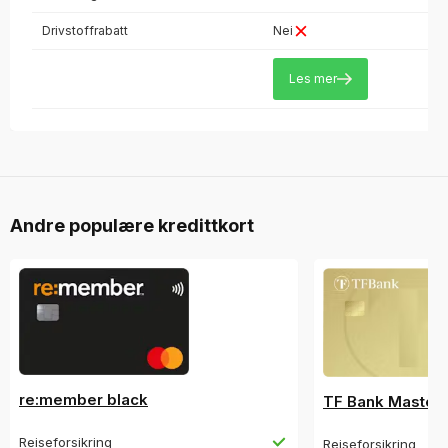
Drivstoffrabatt
Nei
Les mer
Andre populære kredittkort
re:member black
TF Bank Master
Reiseforsikring
Reiseforsikring