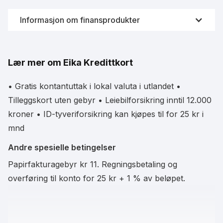
Informasjon om finansprodukter
Videreformidling av finansprodukter som kredittkort er
svært strengt og regulert av Finanstilsynet i Norge.
Lær mer om Eika Kredittkort
Derfor samarbeider Fornye.no sammen med
Forbrukerrådet og Finansportalen for å innhente fersk
data fra bankene. På denne måten vil du alltid se
• Gratis kontantuttak i lokal valuta i utlandet •
oppdatert informasjon om kredittkortene til enhver tid.
Tilleggskort uten gebyr • Leiebilforsikring inntil 12.000
kroner • ID-tyveriforsikring kan kjøpes til for 25 kr i
mnd
Data leveres i samarbeid med Finansportalen
Andre spesielle betingelser
Papirfakturagebyr kr 11. Regningsbetaling og
overføring til konto for 25 kr + 1 % av beløpet.