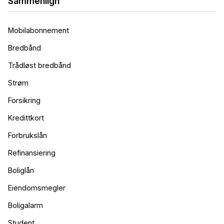
Sammenlign
Mobilabonnement
Bredbånd
Trådløst bredbånd
Strøm
Forsikring
Kredittkort
Forbrukslån
Refinansiering
Boliglån
Eiendomsmegler
Boligalarm
Student