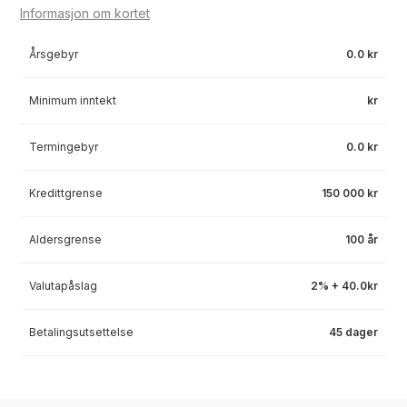
Informasjon om kortet
Årsgebyr
0.0 kr
Minimum inntekt
kr
Termingebyr
0.0 kr
Kredittgrense
150 000 kr
Aldersgrense
100 år
Valutapåslag
2% + 40.0kr
Betalingsutsettelse
45 dager