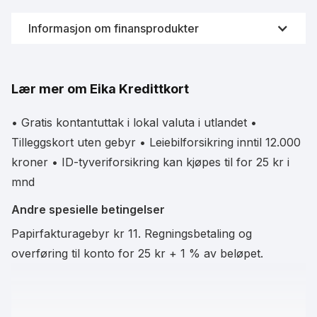
Informasjon om finansprodukter
Videreformidling av finansprodukter som kredittkort er
svært strengt og regulert av Finanstilsynet i Norge.
Lær mer om Eika Kredittkort
Derfor samarbeider Fornye.no sammen med
Forbrukerrådet og Finansportalen for å innhente fersk
data fra bankene. På denne måten vil du alltid se
• Gratis kontantuttak i lokal valuta i utlandet •
oppdatert informasjon om kredittkortene til enhver tid.
Tilleggskort uten gebyr • Leiebilforsikring inntil 12.000
kroner • ID-tyveriforsikring kan kjøpes til for 25 kr i
mnd
Data leveres i samarbeid med Finansportalen
Andre spesielle betingelser
Papirfakturagebyr kr 11. Regningsbetaling og
overføring til konto for 25 kr + 1 % av beløpet.