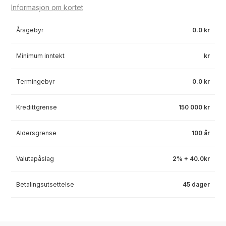
Informasjon om kortet
Årsgebyr
0.0 kr
Minimum inntekt
kr
Termingebyr
0.0 kr
Kredittgrense
150 000 kr
Aldersgrense
100 år
Valutapåslag
2% + 40.0kr
Betalingsutsettelse
45 dager