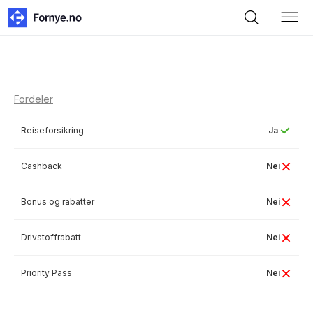
Fordeler
Reiseforsikring
Ja
Cashback
Nei
Bonus og rabatter
Nei
Drivstoffrabatt
Nei
Priority Pass
Nei