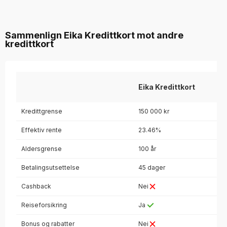
Sammenlign Eika Kredittkort mot andre
kredittkort
Eika Kredittkort
Kredittgrense
150 000 kr
Effektiv rente
23.46%
Aldersgrense
100 år
Betalingsutsettelse
45 dager
Cashback
Nei
Reiseforsikring
Ja
Bonus og rabatter
Nei