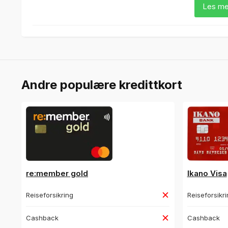
Les me
Andre populære kredittkort
re:member gold
Ikano Visa
Reiseforsikring
Reiseforsikr
Cashback
Cashback