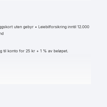
 strengt og regulert av Finanstilsynet i Norge. Derfor
sportalen for å innhente fersk data fra bankene. På
tkortene til enhver tid.
eggskort uten gebyr • Leiebilforsikring inntil 12.000
mnd
 til konto for 25 kr + 1 % av beløpet.