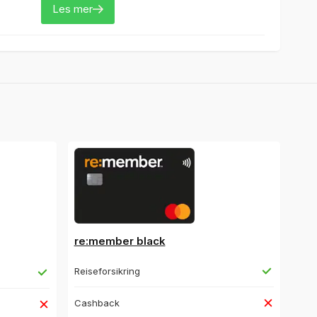
Les mer
re:member black
Reiseforsikring
Cashback