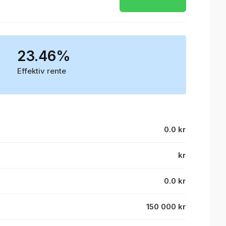
23.46%
Effektiv rente
0.0 kr
kr
0.0 kr
150 000 kr