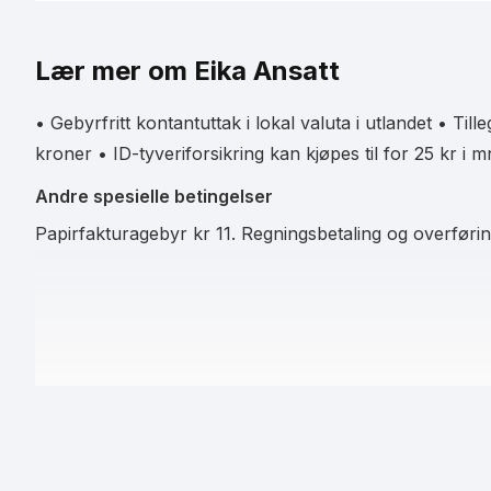
Videreformidling av finansprodukter som kredittkort er svært
samarbeider Fornye.no sammen med Forbrukerrådet og Finan
Lær mer om Eika Ansatt
denne måten vil du alltid se oppdatert informasjon om kredit
• Gebyrfritt kontantuttak i lokal valuta i utlandet • Till
kroner • ID-tyveriforsikring kan kjøpes til for 25 kr i 
Data leveres i samarbeid med Finansportalen
Andre spesielle betingelser
Papirfakturagebyr kr 11. Regningsbetaling og overføring