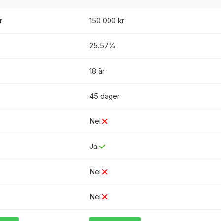
r
150 000 kr
25.57%
18 år
45 dager
Nei
Ja
Nei
Nei