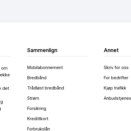
Sammenlign
Annet
Mobilabonnement
Skriv for oss
l om
rekke
Bredbånd
For bedrifter
Trådløst bredbånd
Kjøp trafikk
e det
Strøm
Anbudstjenes
og
g
Forsikring
Kredittkort
Forbrukslån