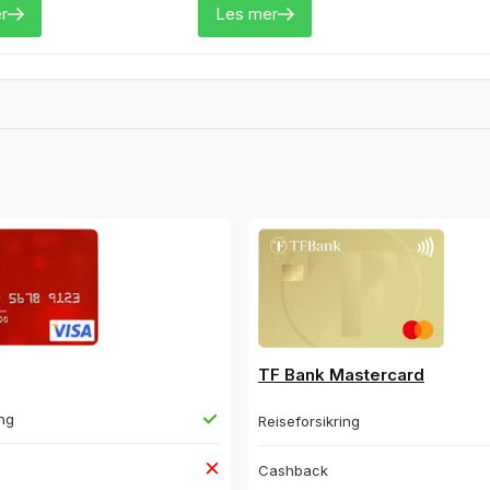
r
Les mer
TF Bank Mastercard
ing
Reiseforsikring
Cashback