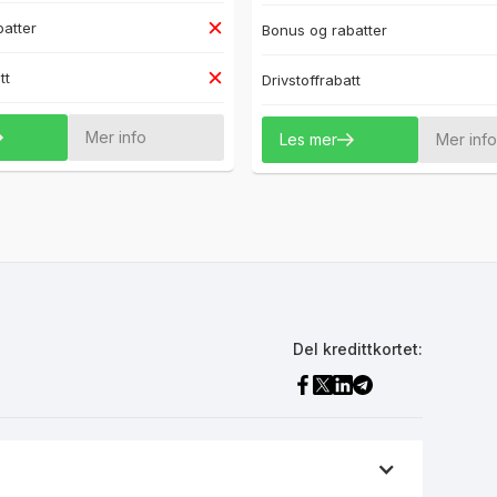
atter
Bonus og rabatter
tt
Drivstoffrabatt
Mer info
Les mer
Mer inf
Del kredittkortet: