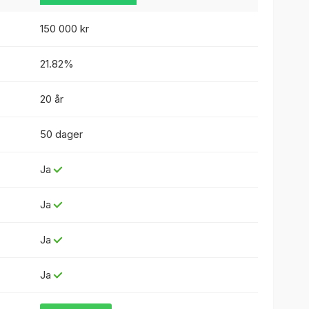
150 000 kr
21.82%
20 år
50 dager
Ja
Ja
Ja
Ja