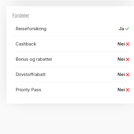
Fordeler
Reiseforsikring
Ja
Cashback
Nei
Bonus og rabatter
Nei
Drivstoffrabatt
Nei
Priority Pass
Nei