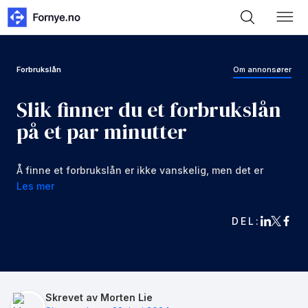
Forbrukslån
Om annonsører
Slik finner du et forbrukslån
på et par minutter
Å finne et forbrukslån er ikke vanskelig, men det er
viktig å være forsiktig. Noen leverandører tilbyr lån
Les mer
med svært høye renter og gebyrer. La oss se
hvordan du kan søke å finne en god leverandør
DEL:
raskt.
Skrevet av Morten Lie