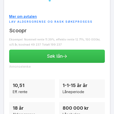
Mer om avtalen
LAV ALDERSGRENSE OG RASK SØKEPROSESS
Scoopr
Eksempel: Nominell rente 11.39%, effektiv rente 12.71%, 150 000kr,
o/5 år, kostnad 49 237. Totalt 199 237
Søk lån
Annonselenke
10,51
1-1-15 år år
Eff. rente
Låneperiode
18 år
800 000 kr