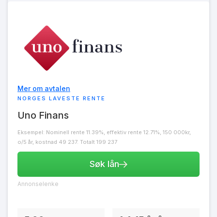
Mer om avtalen
NORGES LAVESTE RENTE
Uno Finans
Eksempel: Nominell rente 11.39%, effektiv rente 12.71%, 150 000kr,
o/5 år, kostnad 49 237. Totalt 199 237
Søk lån
Annonselenke