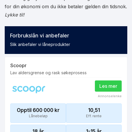
for din økonomi om du ikke betaler gjelden din tidsnok.
Lykke til!
Forbrukslån vi anbefaler
Slik anbefaler vi låneprodukter
Scoopr
Lav aldersgrense og rask søkeprosess
Les mer
Annonselenke
Opptil 600 000
kr
10,51
Lånebeløp
Eff. rente
18
år
1-15 år