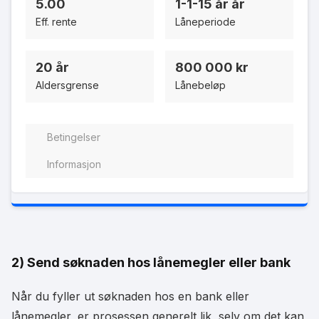
5.00
1-1-15 år år
Eff. rente
Låneperiode
20 år
800 000 kr
Aldersgrense
Lånebeløp
Betingelser
Informasjon
2) Send søknaden hos lånemegler eller bank
Når du fyller ut søknaden hos en bank eller
lånemegler, er prosessen generelt lik, selv om det kan