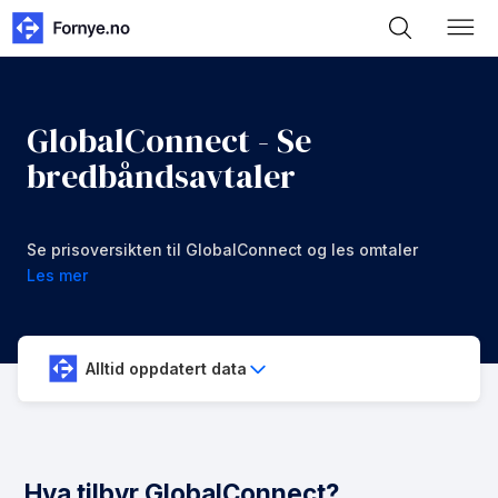
GlobalConnect - Se
bredbåndsavtaler
Se prisoversikten til GlobalConnect og les omtaler
Les mer
Alltid oppdatert data
Hva tilbyr GlobalConnect?