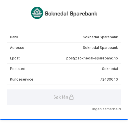
Termingebyr
60 kr
Sist oppdatert
Oppdatert via Finansportalen API
Bank
Soknedal Sparebank
Les mer om avtalen
Adresse
Soknedal Sparebank
Epost
post@soknedal-sparebank.no
Poststed
Soknedal
Kundeservice
72430040
Søk lån
Ingen samarbeid