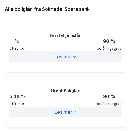
Alle boliglån fra Soknedal Sparebank
Førstehjemslån
%
90
%
eff.rente
belåningsgrad
Les mer
Eff.rente
%
Nom.rente
4.95%
Grønt Boliglån
5.36
%
90
%
eff.rente
belåningsgrad
Belåningsgrad
90%
Les mer
Markedsområdet
Landsdekkende
Eff.rente
5.36%