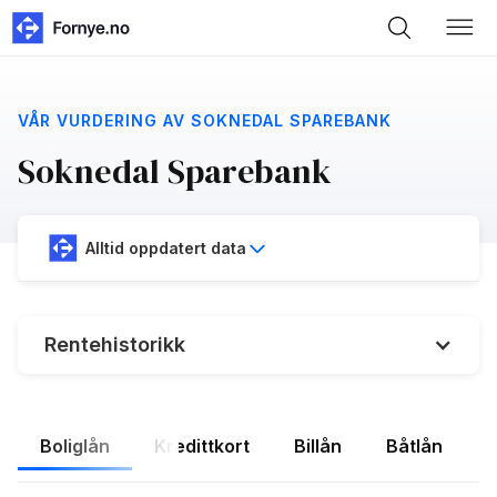
VÅR VURDERING AV SOKNEDAL SPAREBANK
Soknedal Sparebank
Alltid oppdatert data
Rentehistorikk
Boliglån
Kredittkort
Billån
Båtlån
F