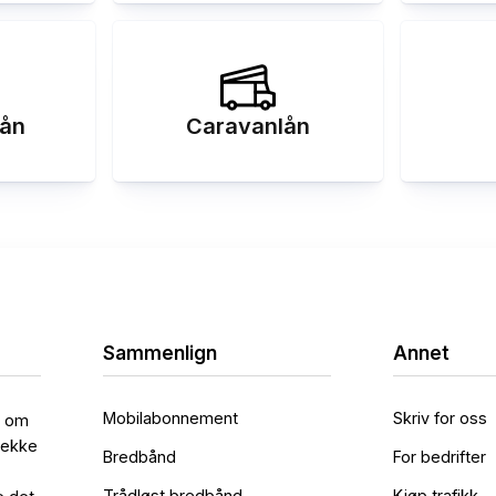
ån
Caravanlån
Sammenlign
Annet
Mobilabonnement
Skriv for oss
l om
rekke
Bredbånd
For bedrifter
Trådløst bredbånd
Kjøp trafikk