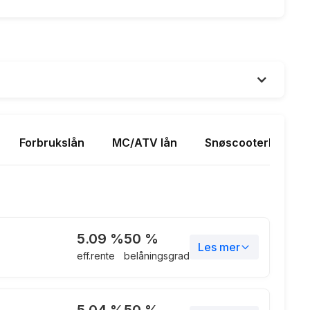
Forbrukslån
MC/ATV lån
Snøscooterlån
5.09
%
50
%
Les mer
eff.rente
belåningsgrad
5.09%
5.04
%
50
%