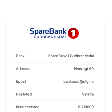
Caravanlån
Kontokreditt
Bank
SpareBank 1 Gudbrandsdal
Adresse
Nedregt.69
Epost
bankpost@s1g.no
Poststed
Vinstra
Kundeservice
61218000