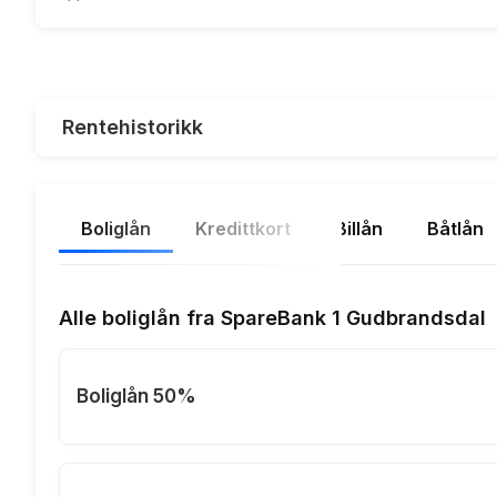
Rentehistorikk
Boliglån
Kredittkort
Billån
Båtlån
Alle boliglån fra SpareBank 1 Gudbrandsdal
Boliglån 50%
Eff.rente