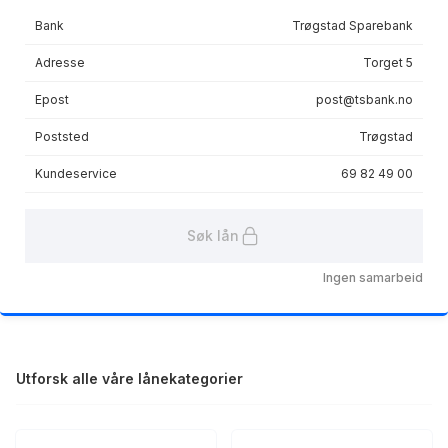
Bank
Trøgstad Sparebank
Les mer om avtalen
Adresse
Torget 5
Epost
post@tsbank.no
Poststed
Trøgstad
Kundeservice
69 82 49 00
Søk lån
Ingen samarbeid
Utforsk alle våre lånekategorier