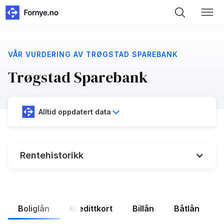
VÅR VURDERING AV TRØGSTAD SPAREBANK
Trøgstad Sparebank
Alltid oppdatert data
Rentehistorikk
%
Styringsrenten:
5.26%
Trøgstad Sparebank gj.snitt rente:
Boliglån
Kredittkort
Billån
Båtlån
F
6.3