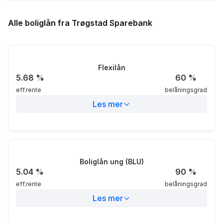
Alle boliglån fra Trøgstad Sparebank
4.3
Styringsrente (%)
Flexilån
2.3
5.68
%
60
%
eff.rente
belåningsgrad
Les mer
0.3
Eff.rente
5.68%
-1.7
Nom.rente
5.74%
Boliglån ung (BLU)
5.04
%
90
%
eff.rente
belåningsgrad
Belåningsgrad
60%
Les mer
Markedsområdet
Lokalt