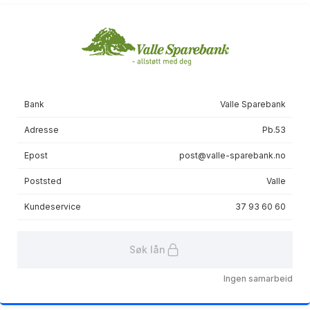
Etableringsgebyr
2500 kr
Termingebyr
65 kr
Sist oppdatert
Oppdatert via Finansportalen API
Bank
Valle Sparebank
Les mer om avtalen
Adresse
Pb.53
Epost
post@valle-sparebank.no
Poststed
Valle
Kundeservice
37 93 60 60
Søk lån
Ingen samarbeid