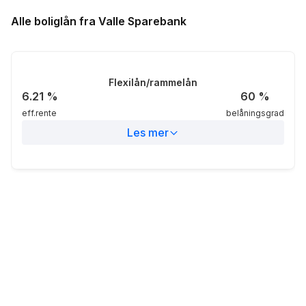
Alle boliglån fra Valle Sparebank
Flexilån/rammelån
6.21
%
60
%
eff.rente
belåningsgrad
Les mer
Eff.rente
6.21%
Nom.rente
6%
Belåningsgrad
60%
Markedsområdet
Landsdekkende