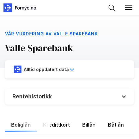
VÅR VURDERING AV VALLE SPAREBANK
Valle Sparebank
Alltid oppdatert data
Rentehistorikk
Boliglån
Kredittkort
Billån
Båtlån
F