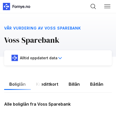
VÅR VURDERING AV VOSS SPAREBANK
Voss Sparebank
Alltid oppdatert data
Boliglån
Kredittkort
Billån
Båtlån
F
Alle boliglån fra Voss Sparebank