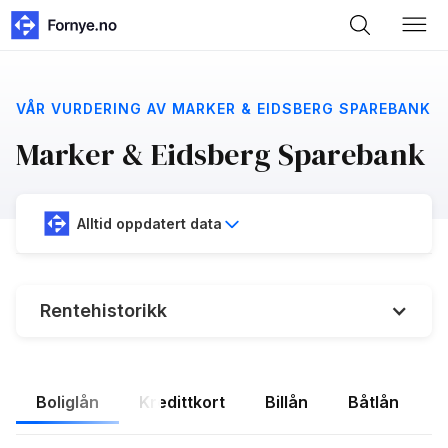
VÅR VURDERING AV MARKER & EIDSBERG SPAREBANK
Marker & Eidsberg Sparebank
Alltid oppdatert data
Rentehistorikk
Boliglån
Kredittkort
Billån
Båtlån
F