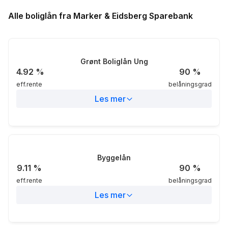
Alle boliglån fra Marker & Eidsberg Sparebank
Grønt Boliglån Ung
4.92
%
90
%
eff.rente
belåningsgrad
Les mer
Eff.rente
4.92%
Nom.rente
4.84%
Byggelån
9.11
%
90
%
eff.rente
belåningsgrad
Belåningsgrad
90%
Les mer
Markedsområdet
Lokalt
Eff.rente
9.11%