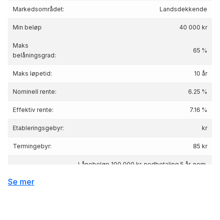
Markedsområdet:
Landsdekkende
Min beløp
40 000 kr
Maks
65 %
belåningsgrad:
Maks løpetid:
10 år
Nominell rente:
6.25 %
Effektiv rente:
7.16
%
Etableringsgebyr:
kr
Termingebyr:
85 kr
Lånebeløp 100 000 kr, nedbetaling 5 år, nom.
Renteeksempel:
rente 6.25%, eff.rente 7.16%, Kostnad: 19 265
Se mer
kr totalpris: 119 265 kr