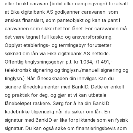
eller brukt caravan (bobil eller campingvogn) forutsatt
at Eika digitalbank AS godkjenner caravanen, som
ønskes finansiert, som panteobjekt og kan ta pant i
caravanen som sikkerhet for lånet. For caravanen må
det være tegnet full kasko og ansvarsforsikring.
Opplyst etablerings- og termingebyr forutsetter
søknad om lån via Eika digitalbank AS nettside.
Offentlig tinglysningsgebyr p.t. kr 1.034,-/1.491,-
(elektronisk signering og tinglysn./manuell signering og
tinglysn.) Når lånesøknaden din innvilges kan du
signere lånedokumenter med BankID. Dette er enkelt
og praktisk for deg, og gjør at vi kan utbetale
lånebeløpet raskere. Sørg for å ha din BankID
kodebrikke tilgjengelig når du søker om lån. En
signatur med BankID er like forpliktende som en fysisk
signatur. Du kan også søke om finansieringsbevis som