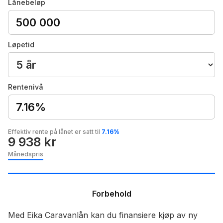
Lånebeløp
Løpetid
Rentenivå
7.16%
Effektiv rente på lånet er satt til
7.16%
9 938 kr
Månedspris
Forbehold
Med Eika Caravanlån kan du finansiere kjøp av ny