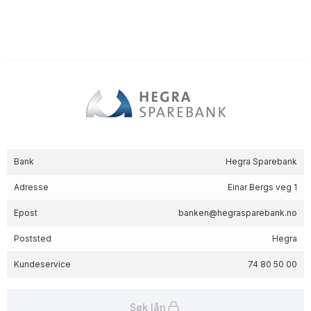
Bank
Hegra Sparebank
Adresse
Einar Bergs veg 1
Epost
banken@hegrasparebank.no
Poststed
Hegra
Kundeservice
74 80 50 00
Søk lån