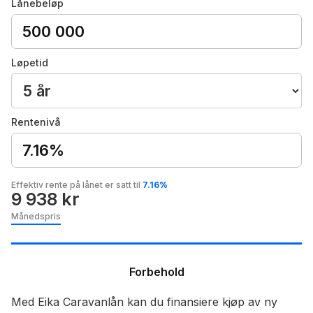
Lånebeløp
Løpetid
Rentenivå
7.16%
Effektiv rente på lånet er satt til
7.16%
9 938 kr
Månedspris
Forbehold
Med Eika Caravanlån kan du finansiere kjøp av ny