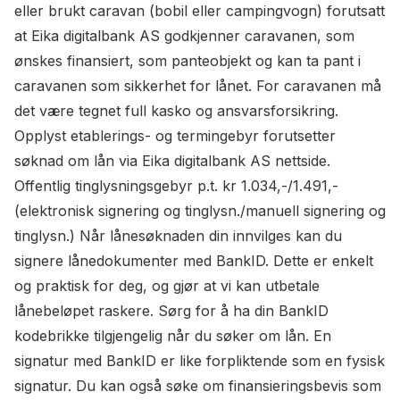
eller brukt caravan (bobil eller campingvogn) forutsatt
at Eika digitalbank AS godkjenner caravanen, som
ønskes finansiert, som panteobjekt og kan ta pant i
caravanen som sikkerhet for lånet. For caravanen må
det være tegnet full kasko og ansvarsforsikring.
Opplyst etablerings- og termingebyr forutsetter
søknad om lån via Eika digitalbank AS nettside.
Offentlig tinglysningsgebyr p.t. kr 1.034,-/1.491,-
(elektronisk signering og tinglysn./manuell signering og
tinglysn.) Når lånesøknaden din innvilges kan du
signere lånedokumenter med BankID. Dette er enkelt
og praktisk for deg, og gjør at vi kan utbetale
lånebeløpet raskere. Sørg for å ha din BankID
kodebrikke tilgjengelig når du søker om lån. En
signatur med BankID er like forpliktende som en fysisk
signatur. Du kan også søke om finansieringsbevis som