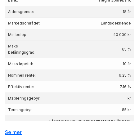
Bank:
Hegra Sparebank
Aldersgrense:
18 år
Markedsområdet:
Landsdekkende
Min beløp
40 000 kr
Maks
65 %
belåningsgrad:
Maks løpetid:
10 år
Nominell rente:
6.25 %
Effektiv rente:
7.16
%
Etableringsgebyr:
kr
Termingebyr:
85 kr
Lånebeløp 100 000 kr, nedbetaling 5 år, nom.
Renteeksempel:
rente 6.25%, eff.rente 7.16%, Kostnad: 19 265
Se mer
kr totalpris: 119 265 kr