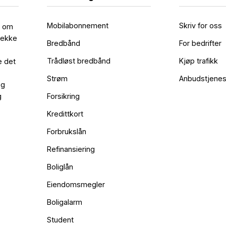
Mobilabonnement
Skriv for oss
l om
rekke
Bredbånd
For bedrifter
Trådløst bredbånd
Kjøp trafikk
e det
Strøm
Anbudstjenes
og
g
Forsikring
Kredittkort
Forbrukslån
Refinansiering
Boliglån
Eiendomsmegler
Boligalarm
Student