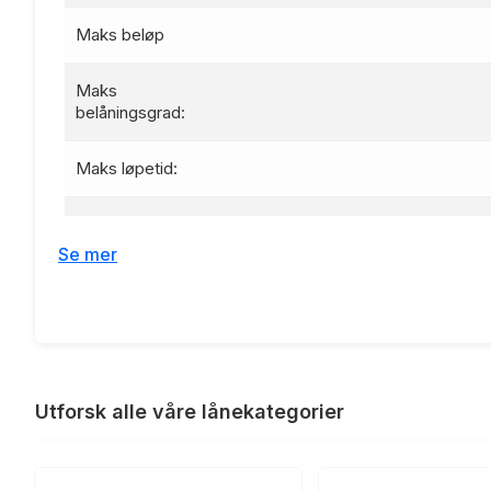
Maks beløp
Maks
belåningsgrad:
Maks løpetid:
Nominell rente:
Se mer
Effektiv rente:
Etableringsgebyr:
Termingebyr:
Utforsk alle våre lånekategorier
Lånebeløp 100 000 kr, nedbetali
Renteeksempel: