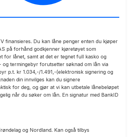
V finansieres. Du kan låne penger enten du kjøper
k AS på forhånd godkjenner kjøretøyet som
 for lånet, samt at det er tegnet full kasko og
s- og termingebyr forutsetter søknad om lån via
byr p.t. kr 1.034,-/1.491,-(elektronisk signering og
knaden din innvilges kan du signere
isk for deg, og gjør at vi kan utbetale lånebeløpet
ngelig når du søker om lån. En signatur med BankID
øndelag og Nordland. Kan også tilbys