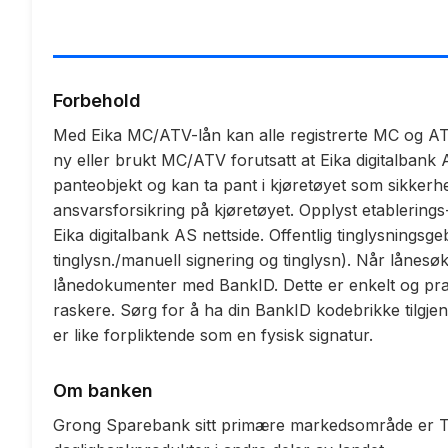
Forbehold
Med Eika MC/ATV-lån kan alle registrerte MC og AT
ny eller brukt MC/ATV forutsatt at Eika digitalban
panteobjekt og kan ta pant i kjøretøyet som sikkerhet
ansvarsforsikring på kjøretøyet. Opplyst etablering
Eika digitalbank AS nettside. Offentlig tinglysningsge
tinglysn./manuell signering og tinglysn). Når lånesø
lånedokumenter med BankID. Dette er enkelt og prakt
raskere. Sørg for å ha din BankID kodebrikke tilgje
er like forpliktende som en fysisk signatur.
Om banken
Grong Sparebank sitt primære markedsområde er Tr