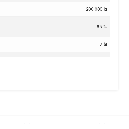
200 000 kr
65 %
7 år
7.25 %
7.95
%
kr
85 kr
ng 5 år, nom. rente 7.25%, eff.rente 7.95%, Kostnad: 21
509 kr totalpris: 121 509 kr