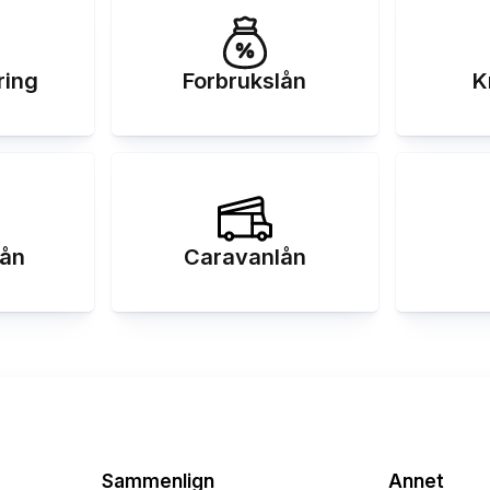
ring
Forbrukslån
K
ån
Caravanlån
Sammenlign
Annet