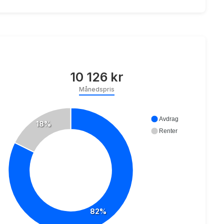
10 126 kr
Månedspris
Avdrag
18%
Renter
82%