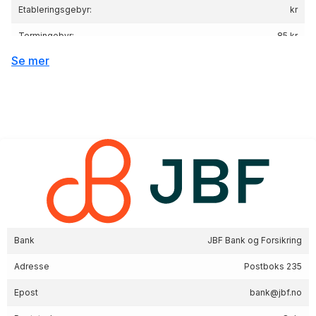
Etableringsgebyr:
kr
Termingebyr:
85 kr
Se mer
Lånebeløp 100 000 kr, nedbetaling 5 år, nom.
Renteeksempel:
rente 12.25%, eff.rente 13.72%, Kostnad: 38
744 kr totalpris: 138 744 kr
Bank
JBF Bank og Forsikring
Adresse
Postboks 235
Epost
bank@jbf.no