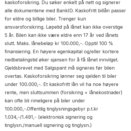
kaskoforsikring. Du søker enkelt på nett og signerer
alle dokumentene med BankID. Kaskofritt billån passer
for eldre og billige biler. Trenger kun
ansvarsforsikring. Løpetid på lånet kan ikke overstige
5 år. Bilen kan ikke være eldre enn 17 år ved lånets
slutt. Maks. lånebeløp kr 100.000,-. Opptil 100 %
finansiering. En høyere egenkapital og/eller kortere
nedbetalingstid øker sjansen for å få lånet innvilget.
Gjeldsbrevet med Salgspant må signeres før bilen
overtas. Kaskoforsikring lønner seg sjelden til biler
under 100.000,-. Et kaskofritt lån vil ha noe høyere
rente, men sluttsummen (forsikring + lånekostnader)
kan ofte bli rimeligere på biler under
100.000,-.Offentlig tinglysningsgebyr p.t.kr
1.034,-/1.491,- (elektronisk signering og
tinglysn./manuell signering og tinglysn.)