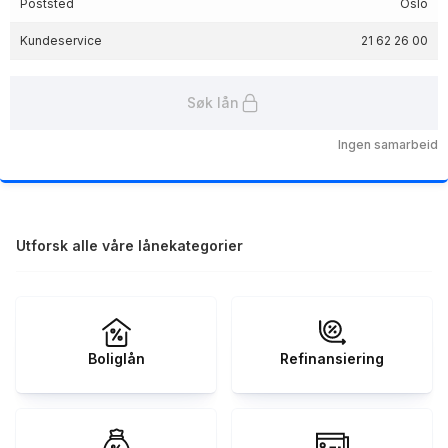
Poststed
Oslo
Kundeservice
21 62 26 00
Søk lån
Ingen samarbeid
Utforsk alle våre lånekategorier
Boliglån
Refinansiering