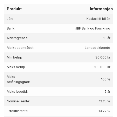
Produkt
Informasjon
Lån:
Kaskofritt billån
Bank:
JBF Bank og Forsikring
Aldersgrense:
18 år
Markedsområdet:
Landsdekkende
Min beløp
30 000 kr
Maks beløp
100 000 kr
Maks
100 %
belåningsgrad:
Maks løpetid:
5 år
Nominell rente:
12.25 %
Effektiv rente:
13.72
%