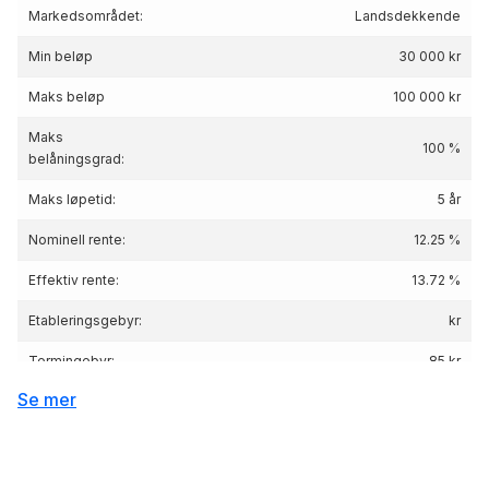
Markedsområdet:
Landsdekkende
Min beløp
30 000 kr
Maks beløp
100 000 kr
Maks
100 %
belåningsgrad:
Maks løpetid:
5 år
Nominell rente:
12.25 %
Effektiv rente:
13.72
%
Etableringsgebyr:
kr
Termingebyr:
85 kr
Se mer
Lånebeløp 100 000 kr, nedbetaling 5 år, nom.
Renteeksempel:
rente 12.25%, eff.rente 13.72%, Kostnad: 38
744 kr totalpris: 138 744 kr