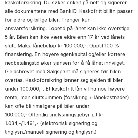
kaskoforsikring. Du søker enkelt på nett og signerer
alle dokumentene med BankID. Kaskofritt billån passer
for eldre og billige biler. Trenger kun
ansvarsforsikring. Løpetid på lånet kan ikke overstige
5 år. Bilen kan ikke være eldre enn 17 år ved lånets
slutt. Maks. lånebeløp kr 100.000,-. Opptil 100 %
finansiering. En høyere egenkapital og/eller kortere
nedbetalingstid øker sjansen for å få lånet innvilget.
Gjeldsbrevet med Salgspant må signeres før bilen
overtas. Kaskoforsikring lønner seg sjelden til biler
under 100.000,-. Et kaskofritt lån vil ha noe høyere
rente, men sluttsummen (forsikring + lånekostnader)
kan ofte bli rimeligere på biler under
100.000,-.Offentlig tinglysningsgebyr p.t.kr
1.034,-/1.491,- (elektronisk signering og
tinglysn./manuell signering og tinglysn.)