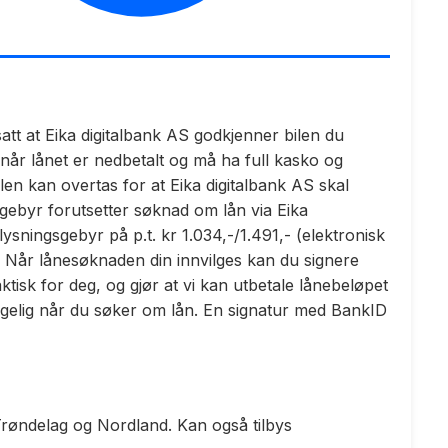
utsatt at Eika digitalbank AS godkjenner bilen du
 når lånet er nedbetalt og må ha full kasko og
len kan overtas for at Eika digitalbank AS skal
ngebyr forutsetter søknad om lån via Eika
glysningsgebyr på p.t. kr 1.034,-/1.491,- (elektronisk
.) Når lånesøknaden din innvilges kan du signere
isk for deg, og gjør at vi kan utbetale lånebeløpet
ngelig når du søker om lån. En signatur med BankID
øndelag og Nordland. Kan også tilbys