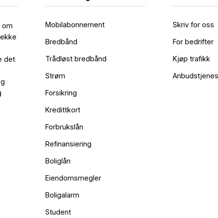
Mobilabonnement
Skriv for oss
l om
rekke
Bredbånd
For bedrifter
Trådløst bredbånd
Kjøp trafikk
e det
Strøm
Anbudstjenes
og
g
Forsikring
Kredittkort
Forbrukslån
Refinansiering
Boliglån
Eiendomsmegler
Boligalarm
Student