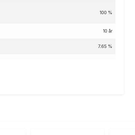
100 %
10 år
7.65 %
8.74
%
kr
85 kr
g 5 år, nom. rente 7.65%, eff.rente 8.74%, Kostnad: 23
794 kr totalpris: 123 794 kr