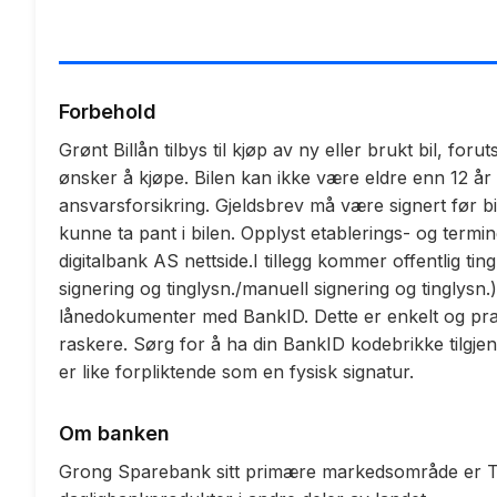
Forbehold
Grønt Billån tilbys til kjøp av ny eller brukt bil, for
ønsker å kjøpe. Bilen kan ikke være eldre enn 12 år
ansvarsforsikring. Gjeldsbrev må være signert før bi
kunne ta pant i bilen. Opplyst etablerings- og termi
digitalbank AS nettside.I tillegg kommer offentlig tin
signering og tinglysn./manuell signering og tinglysn
lånedokumenter med BankID. Dette er enkelt og prakt
raskere. Sørg for å ha din BankID kodebrikke tilgje
er like forpliktende som en fysisk signatur.
Om banken
Grong Sparebank sitt primære markedsområde er Tr