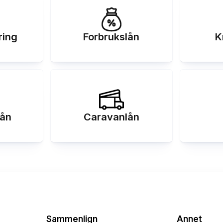
ring
Forbrukslån
K
ån
Caravanlån
Sammenlign
Annet