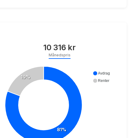
10 316 kr
Månedspris
Avdrag
19%
Renter
81%