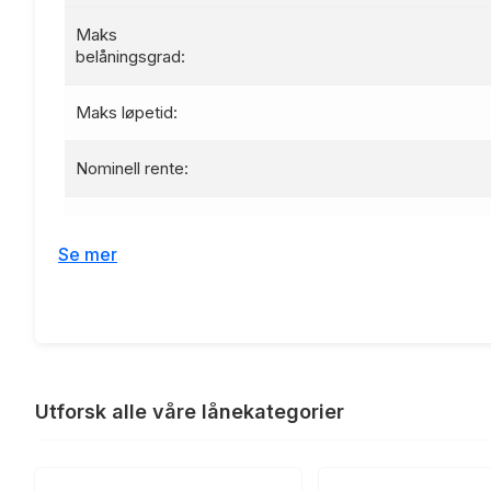
Maks
belåningsgrad:
Maks løpetid:
Nominell rente:
Effektiv rente:
Se mer
Etableringsgebyr:
Termingebyr:
Lånebeløp 100 000 kr, nedbetalin
Renteeksempel:
Utforsk alle våre lånekategorier